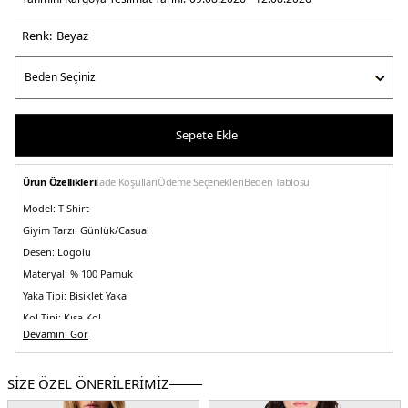
Renk:
beyaz
Sepete Ekle
Ürün Özellikleri
İade Koşulları
Ödeme Seçenekleri
Beden Tablosu
Model:
T Shirt
Giyim Tarzı:
Günlük/Casual
Desen:
Logolu
Materyal:
% 100 Pamuk
Yaka Tipi:
Bisiklet Yaka
Kol Tipi:
Kısa Kol
Devamını Gör
Kumaş Tipi:
Belirtilmemiş
Boy:
Standart
SİZE ÖZEL ÖNERİLERİMİZ
Kalıp Bilgisi:
Slim Fit
Yaş Grubu:
Yetişkin