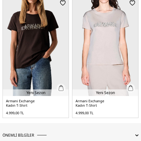
Menşei:
Kamboçya
5DY2XW002327AF10358U0002.25
Yeni Sezon
Yeni Sezon
Armani Exchange
Armani Exchange
Kadın T-Shirt
Kadın T-Shirt
4.999,00
TL
4.999,00
TL
ÖNEMLİ BİLGİLER