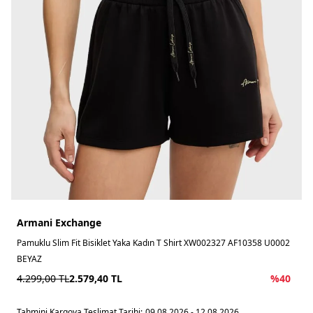
Armani Exchange
Pamuklu Slim Fit Bisiklet Yaka Kadın T Shirt XW002327 AF10358 U0002
BEYAZ
4.299,00
TL
2.579,40
TL
%
40
Tahmini Kargoya Teslimat Tarihi:
09.08.2026 - 12.08.2026