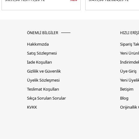
ÖNEMLİ BİLGİLER
HIZLI ERİŞ
Hakkımızda
Sipariş Ta
Satış Sözleşmesi
Yeni Ürünl
İade Koşulları
İndirimdek
Gizlilik ve Güvenlik
Üye Giriş
Üyelik Sözleşmesi
Yeni Üyeli
Teslimat Koşulları
İletişim
Sıkça Sorulan Sorular
Blog
KVKK
Orijinallik