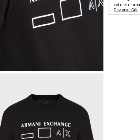
Kol Bilgisi :
Kısa
Devamını Gör
Kalıp Bilgisi :
Re
Manken Ölçüsü
Basen : 101 cm
Üretim Yeri :
Tü
5DE16LZTANZJ