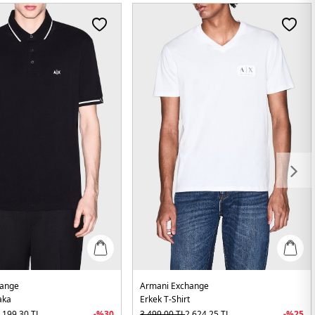
hange
Armani Exchange
aka
Erkek T-Shirt
.199,30
TL
-%
30
3.499,00
TL
2.624,25
TL
-%
25