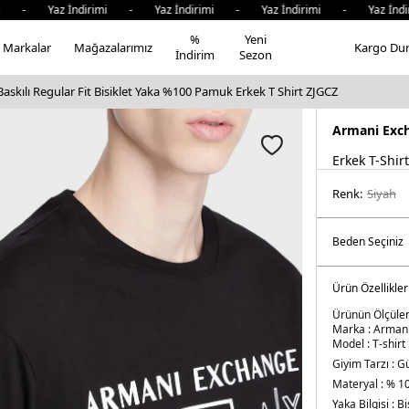
i - Yaz İndirimi - Yaz İndirimi - Yaz İndirimi - Yaz İndi
%
Yeni
Markalar
Mağazalarımız
Kargo Du
İndirim
Sezon
skılı Regular Fit Bisiklet Yaka %100 Pamuk Erkek T Shirt ZJGCZ
Armani Exc
Erkek T-Shirt
Renk:
si̇yah
Ürün Özellikler
Ürünün Ölçüleri
Marka :
Arman
Model :
T-shirt
Giyim Tarzı :
Gü
Materyal :
% 1
Yaka Bilgisi :
Bi