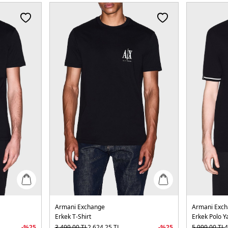
Armani Exchange
Armani Exc
Erkek T-Shirt
Erkek Polo Y
-%
25
3.499,00
TL
2.624,25
TL
-%
25
5.999,00
TL
4