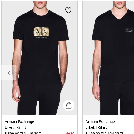
Armani Exchange
Armani Exchange
Erkek T-Shirt
Erkek T-Shirt
3.899,00
TL
3.119,20
TL
-%
20
3.499,00
TL
2.624,25
TL