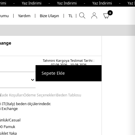
rimi - Yaz İndirimi - Yaz İndirimi - Yaz İndirimi - Yaz İn
0
rumu
Yardım
Bize Ulaşın
TL
hange
Tahmini Kargoya Teslimat Tarihi :
07.08.2026 - 10.08.2026
Sepete Ekle
i
İade Koşulları
Ödeme Seçenekleri
Beden Tablosu
 IT(Italy) beden ölçülerindedir.
i Exchange
nlük/Casual
00 Pamuk
siklet Yaka