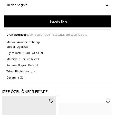
Sepete Ekle
Ürün Özellikleri
İade Koşulları
Ödeme Seçenekleri
Beden Tablosu
Marka :
Armani Exchange
Model :
Ayakkabı
Giyim Tarzı :
Günlük/Casual
Materyal :
Deri ve Tekstil
Kapama Bilgisi :
Bağcıklı
Taban Bilgisi :
Kauçuk
5DE2XDX039XV311K643.25
Devamını Gör
SİZE ÖZEL ÖNERİLERİMİZ