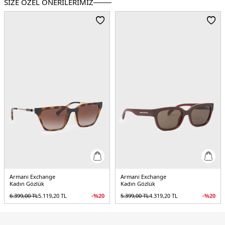
SİZE ÖZEL ÖNERİLERİMİZ
rengi yeşil degrade
- 2 ( İki ) Yıl Garanti
- Orijinal Kılıf
Üretim Yeri :
Brezilya
5DE20AX4152SU83688E55.0889
Armani Exchange
Armani Exchange
Kadın Gözlük
Kadın Gözlük
6.399,00
TL
5.119,20
TL
-%
20
5.399,00
TL
4.319,20
TL
-%
20