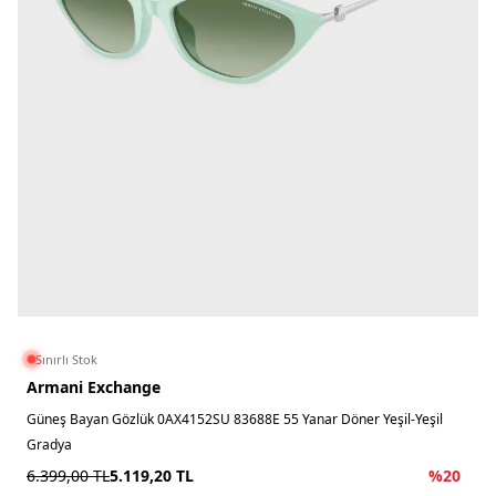
Sınırlı Stok
Armani Exchange
Güneş Bayan Gözlük 0AX4152SU 83688E 55 Yanar Döner Yeşil-Yeşil
Gradya
6.399,00
TL
5.119,20
TL
%
20