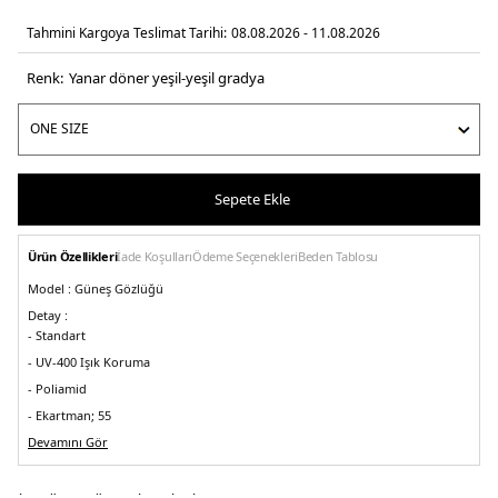
Tahmini Kargoya Teslimat Tarihi:
08.08.2026 - 11.08.2026
Renk:
yanar döner yeşil-yeşil gradya
Sepete Ekle
Ürün Özellikleri
İade Koşulları
Ödeme Seçenekleri
Beden Tablosu
Model :
Güneş Gözlüğü
Detay :
- Standart
- UV-400 Işık Koruma
- Poliamid
- Ekartman; 55
- Köprü genişliği 19 mm
Devamını Gör
- Sap uzunluğu 140 mm
- Cam yüksekliği 37
- Işık geçirgenliği 32
- Ön malzeme injekted/poliamid, lensler poliamid
- Çerçeve rengi yeşil
- Cam