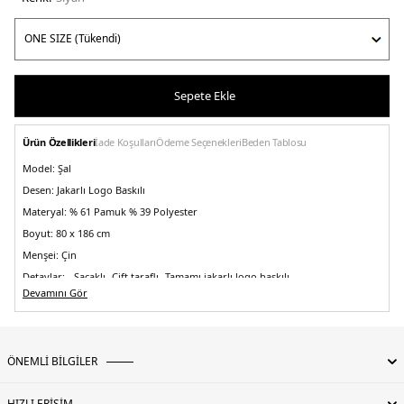
Sepete Ekle
Ürün Özellikleri
İade Koşulları
Ödeme Seçenekleri
Beden Tablosu
Model:
Şal
Desen:
Jakarlı Logo Baskılı
Materyal:
% 61 Pamuk % 39 Polyester
Boyut:
80 x 186 cm
Menşei:
Çin
Detaylar:
- Saçaklı- Çift taraflı- Tamamı jakarlı logo baskılı
5DK1XM002019AF19835UC001.07
Devamını Gör
ÖNEMLİ BİLGİLER
HIZLI ERİŞİM