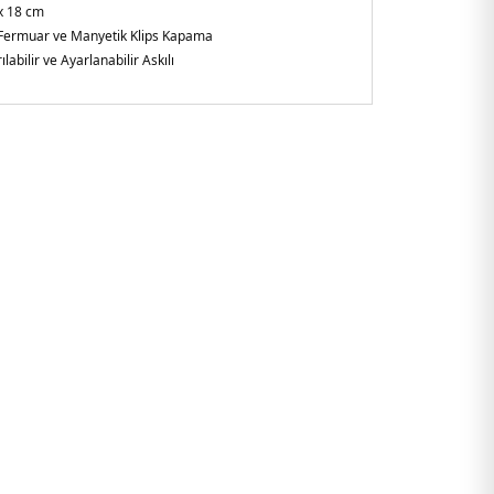
x 18 cm
Fermuar ve Manyetik Klips Kapama
ılabilir ve Ayarlanabilir Askılı
ler
t tutma saplı - Çıkarılabilir logolu charm detayı
6AF15774UC001.07