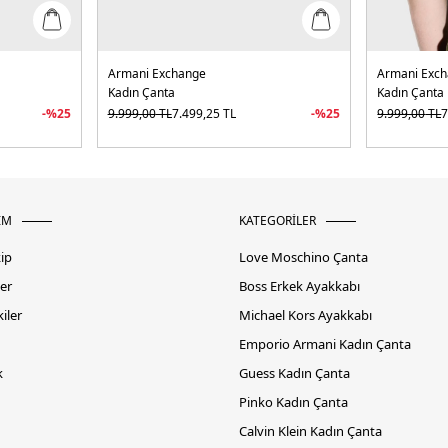
Armani Exchange
Armani Exc
Kadın Çanta
Kadın Çanta
-%
25
9.999,00
TL
7.499,25
TL
-%
25
9.999,00
TL
7
İM
KATEGORİLER
kip
Love Moschino Çanta
er
Boss Erkek Ayakkabı
iler
Michael Kors Ayakkabı
Emporio Armani Kadın Çanta
k
Guess Kadın Çanta
Pinko Kadın Çanta
Calvin Klein Kadın Çanta