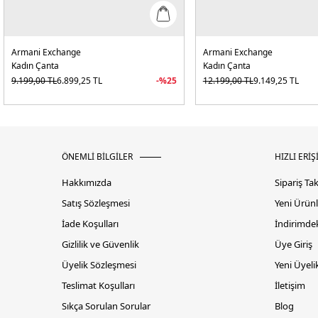
Armani Exchange
Armani Exchange
Kadın Çanta
Kadın Çanta
9.199,00
TL
6.899,25
TL
-%
25
12.199,00
TL
9.149,25
TL
ÖNEMLİ BİLGİLER
HIZLI ERİŞ
Hakkımızda
Sipariş Ta
Satış Sözleşmesi
Yeni Ürünl
İade Koşulları
İndirimdek
Gizlilik ve Güvenlik
Üye Giriş
Üyelik Sözleşmesi
Yeni Üyeli
Teslimat Koşulları
İletişim
Sıkça Sorulan Sorular
Blog