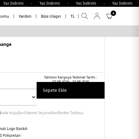
z İndirimi - Yaz İndirimi - Yaz İndirimi - Yaz İndirimi -
0
rumu
Yardım
Bize Ulaşın
TL
hange
Tahmini Kargoya Teslimat Tarihi :
07.08.2026 - 10.08.2026
Sepete Ekle
i
İade Koşulları
Ödeme Seçenekleri
Beden Tablosu
alı Logo Baskılı
0 Poliüretan