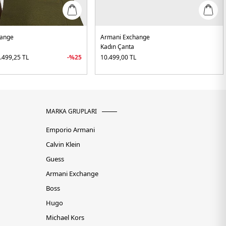
hange
Armani Exchange
Kadın Çanta
.499,25
TL
-%
25
10.499,00
TL
MARKA GRUPLARI
Emporio Armani
Calvin Klein
Guess
Armani Exchange
Boss
Hugo
Michael Kors