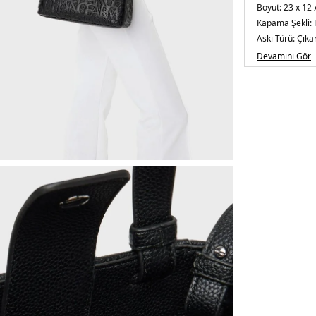
Boyut:
23 x 12 
Kapama Şekli:
Askı Türü:
Çıkar
Menşei:
Filipin
Devamını Gör
Detaylar:
- Çif
5DE2XW00157