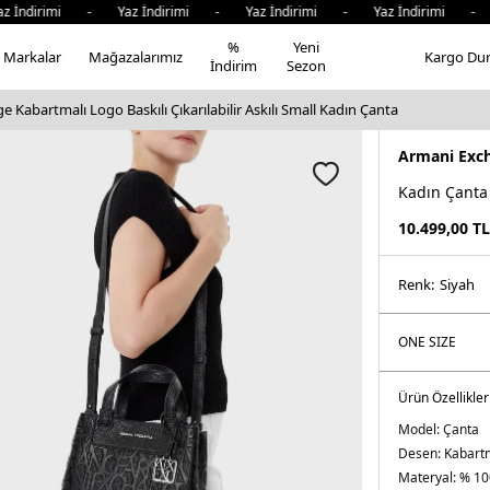
ndirimi - Yaz İndirimi - Yaz İndirimi - Yaz İndirimi - Ya
%
Yeni
Markalar
Mağazalarımız
Kargo Du
İndirim
Sezon
 Kabartmalı Logo Baskılı Çıkarılabilir Askılı Small Kadın Çanta
Armani Exc
Kadın Çanta
10.499,00
TL
Renk:
si̇yah
Ürün Özellikler
Model:
Çanta
Desen:
Kabartm
Materyal:
% 10