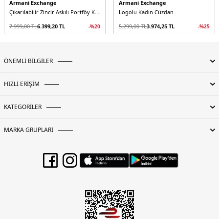
Armani Exchange
Armani Exchange
Çıkarılabilir Zincir Askılı Portföy Kadın Cüzdan
Logolu Kadın Cüzdan
7.999,00
TL
6.399,20
TL
5.299,00
TL
3.974,25
TL
-%
20
-%
25
ÖNEMLİ BİLGİLER
HIZLI ERİŞİM
KATEGORİLER
MARKA GRUPLARI