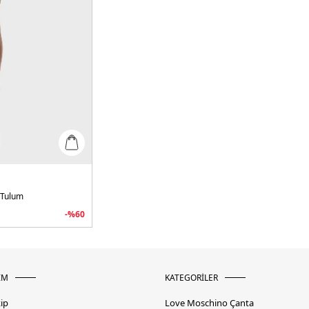
 Tulum
-%
60
İM
KATEGORİLER
kip
Love Moschino Çanta