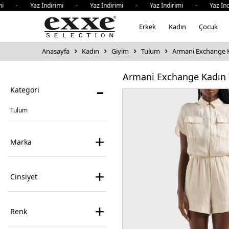
rimi - Yaz İndirimi - Yaz İndirimi - Yaz İndirimi - Yaz İn
Erkek
Kadın
Çocuk
Anasayfa
Kadın
Giyim
Tulum
Armani Exchange 
Armani Exchange Kadın
-
Kategori
Tulum
+
Marka
+
Cinsiyet
+
Renk