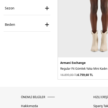
+
Sezon
+
Beden
Armani Exchange
Regular Fit Gömlek Yaka Mini Kadın
16.899,00
TL
6.759,60
TL
ÖNEMLİ BİLGİLER
HIZLI ERİŞ
Hakkımızda
Sipariş Ta