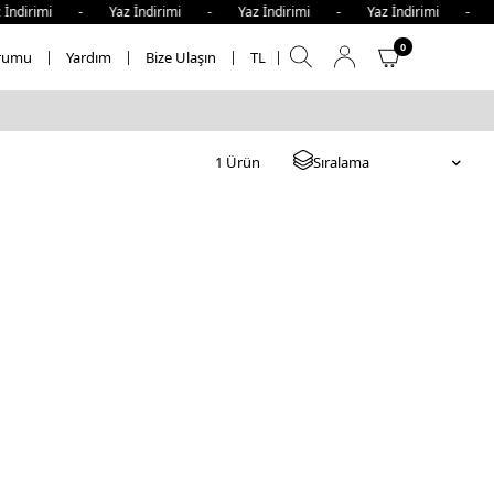
 İndirimi - Yaz İndirimi - Yaz İndirimi - Yaz İndirimi - Y
0
rumu
Yardım
Bize Ulaşın
TL
1
Ürün
Sıralama