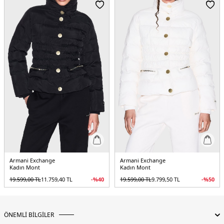
Cep :
Cepli
Kalıp Bilgisi :
Regular Fit
Detaylar :
- Ribanalı etek ucu ve manşetler
Menşei :
Kamboçya
5DE2XW000228AF12286UC001.07
Armani Exchange
Armani Exchange
Kadın Mont
Kadın Mont
19.599,00
TL
11.759,40
TL
-%
40
19.599,00
TL
9.799,50
TL
-%
50
ÖNEMLİ BİLGİLER