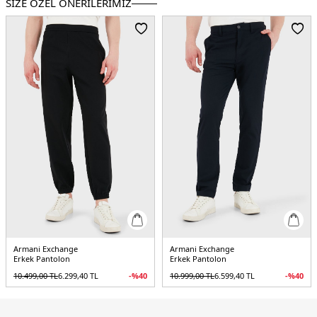
SİZE ÖZEL ÖNERİLERİMİZ
Paça Tipi:
Düz Paça
Kalıp Bilgisi:
Regular Fit
Manken Bedeni:
Boy : 1.90 cm / Göğüs : 108 cm / Bel : 85 cm / Basen : 100 cm
/ Beden : 32
Yaş Grubu:
Yetişkin
Menşei:
Kamboçya
5DE18NZP15ZNFNZ1200.07
Armani Exchange
Armani Exchange
Erkek Pantolon
Erkek Pantolon
10.499,00
TL
6.299,40
TL
-%
40
10.999,00
TL
6.599,40
TL
-%
40