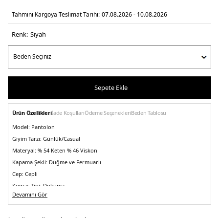
Tahmini Kargoya Teslimat Tarihi:
07.08.2026 - 10.08.2026
Renk:
si̇yah
Sepete Ekle
Ürün Özellikleri
İade Koşulları
Ödeme Seçenekleri
Beden Tablosu
Model:
Pantolon
Giyim Tarzı:
Günlük/Casual
Materyal:
% 54 Keten % 46 Viskon
Kapama Şekli:
Düğme ve Fermuarlı
Cep:
Cepli
Kumaş Tipi:
Dokuma
Devamını Gör
Bel:
Yüksek Bel
Boy:
Standart