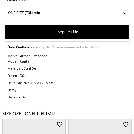
Sepete Ekle
Ürün Özellikleri
İade Koşulları
Ödeme Seçenekleri
Beden Tablosu
Marka :
Armani Exchange
Model :
Çanta
Materyal :
Suni Deri
Desen :
Düz
Ürün Ölçüsü :
35 x 28 x 15 cm
Detay :
-Minimalist logo detay
Devamını Gör
-Logolu çıkarılabilir omuz askısı (Uzunluk : 100 cm)
Üretim Yeri :
Çin
SİZE ÖZEL ÖNERİLERİMİZ
5DE2942910CC78300020.07