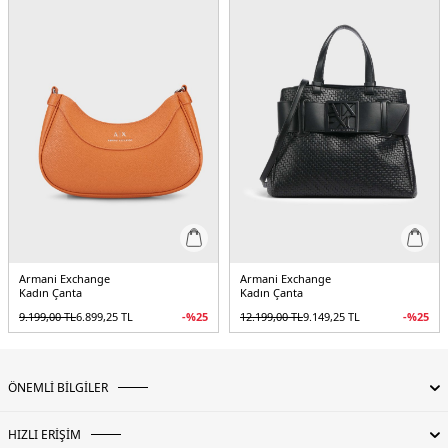
Armani Exchange
Armani Exchange
Kadın Çanta
Kadın Çanta
9.199,00
TL
6.899,25
TL
-%
25
12.199,00
TL
9.149,25
TL
-%
25
ÖNEMLİ BİLGİLER
HIZLI ERİŞİM