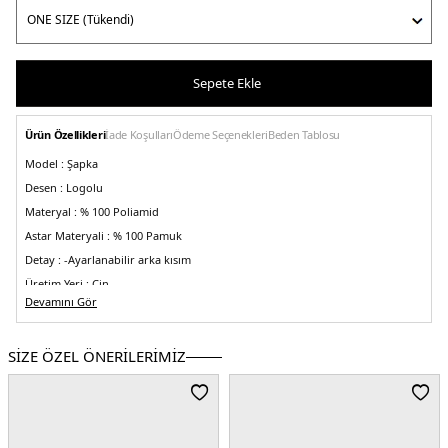
Sepete Ekle
Ürün Özellikleri
İade Koşulları
Ödeme Seçenekleri
Beden Tablosu
Model :
Şapka
Desen :
Logolu
Materyal :
% 100 Poliamid
Astar Materyali :
% 100 Pamuk
Detay :
-Ayarlanabilir arka kısım
Üretim Yeri :
Çin
5DE1XM000810AF13342UC001.07
Devamını Gör
SİZE ÖZEL ÖNERİLERİMİZ