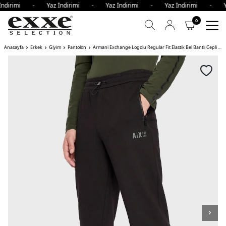
İndirimi - Yaz İndirimi - Yaz İndirimi - Yaz İndirimi - Y
0
Anasayfa
Erkek
Giyim
Pantolon
Armani Exchange Logolu Regular Fit Elastik Bel Bantlı Cepli Pamuklu Jogger Erkek Pantolon ZJXAZ