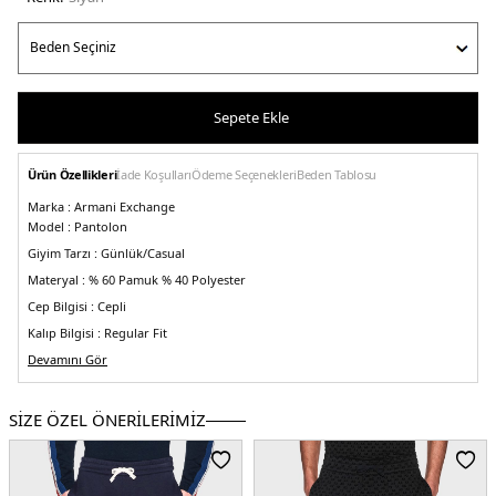
Sepete Ekle
Ürün Özellikleri
İade Koşulları
Ödeme Seçenekleri
Beden Tablosu
Marka :
Armani Exchange
Model :
Pantolon
Giyim Tarzı :
Günlük/Casual
Materyal :
% 60 Pamuk % 40 Polyester
Cep Bilgisi :
Cepli
Kalıp Bilgisi :
Regular Fit
Manken Ölçüsü :
Devamını Gör
Kilo : 85 kg / Boy : 1.93 cm / Göğüs : 94 cm / Bel : 89 cm /
Basen : 101 cm / Beden : M
Üretim Yeri :
Kamboçya
SİZE ÖZEL ÖNERİLERİMİZ
5DK16LZPFAZJXAZ42AB.07