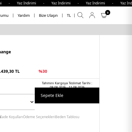
i - Yaz İndirimi - Yaz İndirimi - Yaz İndirimi - Yaz İndir
0
rumu
Yardım
Bize Ulaşın
TL
hange
.439,30
TL
%
30
Tahmini Kargoya Teslimat Tarihi :
08.08.2026 - 11.08.2026
Sepete Ekle
i
İade Koşulları
Ödeme Seçenekleri
Beden Tablosu