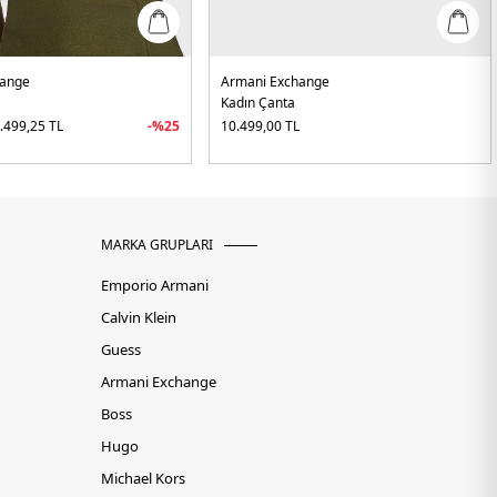
hange
Armani Exchange
Kadın Çanta
.499,25
TL
-%
25
10.499,00
TL
MARKA GRUPLARI
Emporio Armani
Calvin Klein
Guess
Armani Exchange
Boss
Hugo
Michael Kors