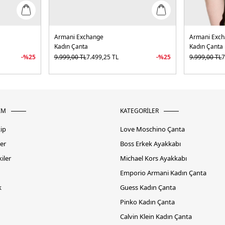
Armani Exchange
Armani Exc
Kadın Çanta
Kadın Çanta
-%
25
9.999,00
TL
7.499,25
TL
-%
25
9.999,00
TL
7
İM
KATEGORİLER
kip
Love Moschino Çanta
er
Boss Erkek Ayakkabı
iler
Michael Kors Ayakkabı
Emporio Armani Kadın Çanta
k
Guess Kadın Çanta
Pinko Kadın Çanta
Calvin Klein Kadın Çanta