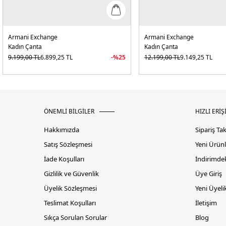
Armani Exchange
Armani Exchange
Kadın Çanta
Kadın Çanta
9.199,00
TL
6.899,25
TL
-%
25
12.199,00
TL
9.149,25
TL
ÖNEMLİ BİLGİLER
HIZLI ERİŞ
Hakkımızda
Sipariş Ta
Satış Sözleşmesi
Yeni Ürünl
İade Koşulları
İndirimdek
Gizlilik ve Güvenlik
Üye Giriş
Üyelik Sözleşmesi
Yeni Üyeli
Teslimat Koşulları
İletişim
Sıkça Sorulan Sorular
Blog