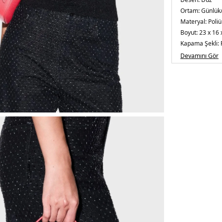
Ortam:
Günlük
Materyal:
Poliü
Boyut:
23 x 16 
Kapama Şekli:
Astar Durumu
Devamını Gör
Yaş Grubu:
Yeti
Askı Türü:
Sabit
Menşei:
Endon
Detaylar:
- Böl
5DY2XW00091