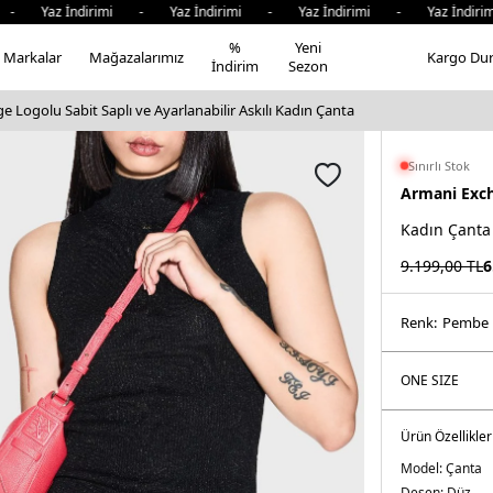
 Yaz İndirimi - Yaz İndirimi - Yaz İndirimi - Yaz İndirim
%
Yeni
Markalar
Mağazalarımız
Kargo Du
İndirim
Sezon
 Logolu Sabit Saplı ve Ayarlanabilir Askılı Kadın Çanta
Sınırlı Stok
Armani Exc
Kadın Çanta
9.199,00
TL
6
Renk:
pembe
Ürün Özellikler
Model:
Çanta
Desen:
Düz