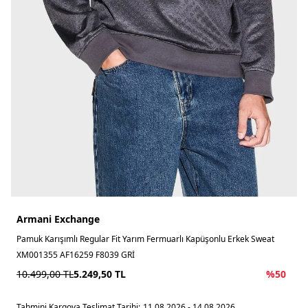
Armani Exchange
Pamuk Karışımlı Regular Fit Yarım Fermuarlı Kapüşonlu Erkek Sweat
XM001355 AF16259 F8039 GRİ
10.499,00
TL
5.249,50
TL
%
50
Tahmini Kargoya Teslimat Tarihi:
11.08.2026 - 14.08.2026