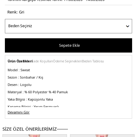
Renk:
gri̇
Sepete Ekle
Ürün Özellikleri
İade Koşulları
Ödeme Seçenekleri
Beden Tablosu
Model :
Sweat
Sezon :
Sonbahar / Kış
Desen :
Logolu
Materyal :
% 60 Polyester % 40 Pamuk
Yaka Bilgisi :
Kapüşonlu Yaka
Kapama Bilgisi :
Yarım Fermuarlı
Devamını Gör
Kol Bilgisi :
Uzun Kol
Kalıp Bilgisi :
Regular Fit
SİZE ÖZEL ÖNERİLERİMİZ
Üretim Yeri :
Kamboçya
5DK1XM001355AF16259F8039.18