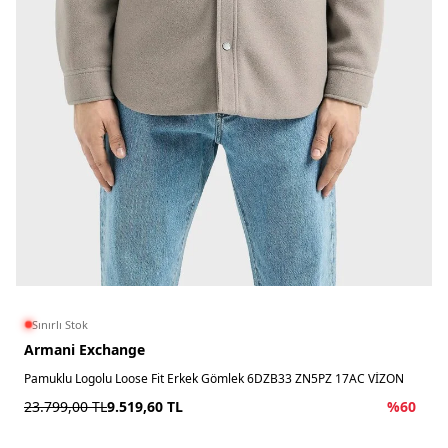
Sınırlı Stok
Armani Exchange
Pamuklu Logolu Loose Fit Erkek Gömlek 6DZB33 ZN5PZ 17AC VİZON
23.799,00
TL
9.519,60
TL
%
60