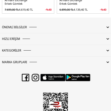
Armani Exchange
Armani Exchange
Erkek Gömlek
Erkek Gömlek
7.699,00
TL
4.619,40
TL
-%
40
6.899,00
TL
4.139,40
TL
-%
40
ÖNEMLİ BİLGİLER
HIZLI ERİŞİM
KATEGORİLER
MARKA GRUPLARI