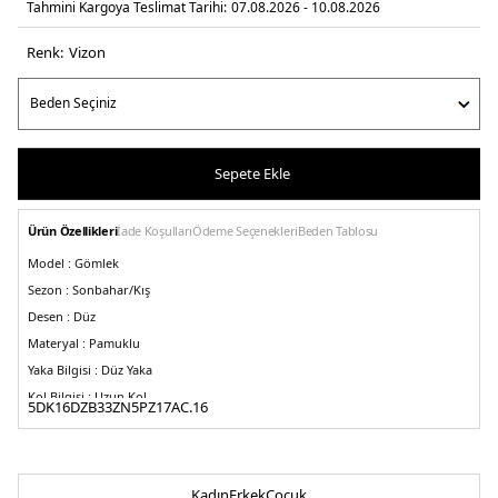
Tahmini Kargoya Teslimat Tarihi:
07.08.2026 - 10.08.2026
Renk:
vi̇zon
Sepete Ekle
Ürün Özellikleri
İade Koşulları
Ödeme Seçenekleri
Beden Tablosu
Model :
Gömlek
Sezon :
Sonbahar/Kış
Desen :
Düz
Materyal :
Pamuklu
Yaka Bilgisi :
Düz Yaka
Kol Bilgisi :
Uzun Kol
5DK16DZB33ZN5PZ17AC.16
Kapama Bilgisi :
Düğme
Detay:
-Ön cep
Kalıp Bilgisi :
Loose Fit
Kadın
Erkek
Çocuk