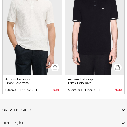
Armani Exchange
Armani Exchange
Erkek Polo Yaka
Erkek Polo Yaka
6.899,00
TL
4.139,40
TL
-%
40
5.999,00
TL
4.199,30
TL
-%
30
ÖNEMLİ BİLGİLER
HIZLI ERİŞİM