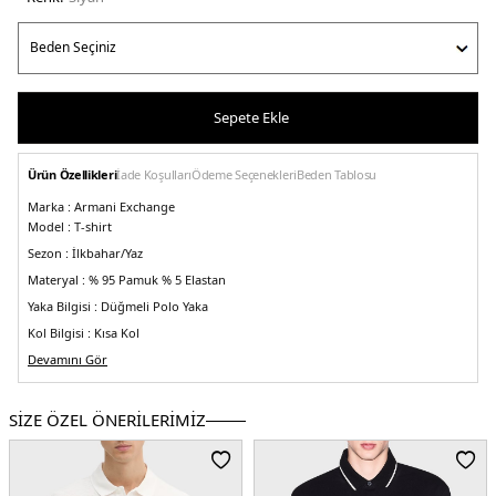
Sepete Ekle
Ürün Özellikleri
İade Koşulları
Ödeme Seçenekleri
Beden Tablosu
Marka :
Armani Exchange
Model :
T-shirt
Sezon :
İlkbahar/Yaz
Materyal :
% 95 Pamuk % 5 Elastan
Yaka Bilgisi :
Düğmeli Polo Yaka
Kol Bilgisi :
Kısa Kol
Kalıp Bilgisi :
Devamını Gör
Slim Fit
Manken Ölçüsü :
Boy : 1.86 cm / Beden : M
Üretim Yeri :
Türkiye
SİZE ÖZEL ÖNERİLERİMİZ
5DY13RZFADZJHAZ1200.07