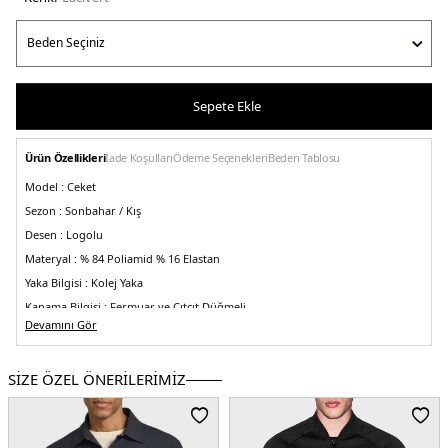
Sepete Ekle
Ürün Özellikleri
İade Koşulları
Ödeme Seçenekleri
Beden Tablosu
Model :
Ceket
Sezon :
Sonbahar / Kış
Desen :
Logolu
Materyal :
% 84 Poliamid % 16 Elastan
Yaka Bilgisi :
Kolej Yaka
Kapama Bilgisi :
Fermuar ve Çıtçıt Düğmeli
Devamını Gör
Cep Bilgisi :
Cepli
Kol Bilgisi :
Uzun Kol
SİZE ÖZEL ÖNERİLERİMİZ
Kalıp Bilgisi :
Regular Fit
Manken Bedeni :
Boy : 1.88 cm / Göğüs : 100 cm / Bel : 81 cm / Basen : 101 cm
/ Beden : M
Üretim Yeri :
Çin