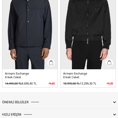
5DK1XM001854AF15604UB101.12
Armani Exchange
Armani Exchange
Erkek Ceket
Erkek Ceket
14.499,00
TL
8.699,40
TL
-%
40
18.999,00
TL
13.299,30
TL
-%
30
ÖNEMLİ BİLGİLER
HIZLI ERİŞİM