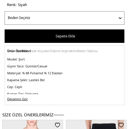
Renk:
si̇yah
Sepete Ekle
Ürün Özellikleri
İade Koşulları
Ödeme Seçenekleri
Beden Tablosu
Model:
Şort
Giyim Tarzı:
Günlük/Casual
Materyal:
% 88 Poliamid % 12 Elastan
Kapama Şekli:
Lastikli Bel
Cep:
Cepli
Kumaş Tipi:
Dokuma
Devamını Gör
Bel:
Normal Bel
Boy:
Standart
SİZE ÖZEL ÖNERİLERİMİZ
Kalıp Bilgisi:
Regular Fit
Manken Bedeni:
Boy : 1.90 cm / Göğüs : 108 cm / Bel : 85 cm / Basen : 100 cm
/ Beden : 32