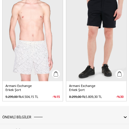
Yaş Grubu:
Yetişkin
Menşei:
Çin
5DY1XM002100AF22572UC001.07
Armani Exchange
Armani Exchange
Erkek Şort
Erkek Şort
5.299,00
TL
4.504,15
TL
-%
15
8.299,00
TL
5.809,30
TL
-%
30
ÖNEMLİ BİLGİLER