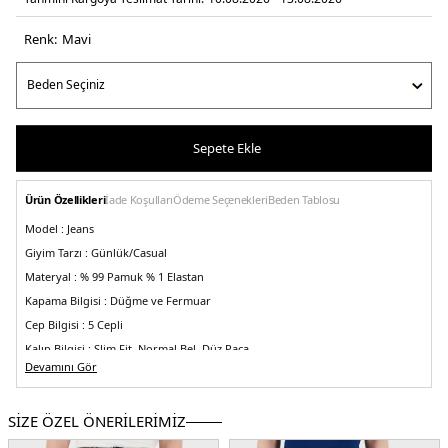
Renk:
mavi̇
Sepete Ekle
Ürün Özellikleri
İade Koşulları
Ödeme Seçenekleri
Beden Tablosu
Model :
Jeans
Giyim Tarzı :
Günlük/Casual
Materyal :
% 99 Pamuk % 1 Elastan
Kapama Bilgisi :
Düğme ve Fermuar
Cep Bilgisi :
5 Cepli
Kalıp Bilgisi :
Slim Fit, Normal Bel, Düz Paça
Devamını Gör
Üretim Yeri :
Kamboçya
5DY1XM000070AF12965MB002.42
SİZE ÖZEL ÖNERİLERİMİZ