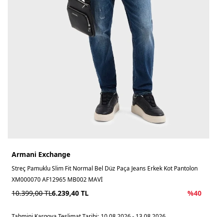
Armani Exchange
Streç Pamuklu Slim Fit Normal Bel Düz Paça Jeans Erkek Kot Pantolon
XM000070 AF12965 MB002 MAVİ
10.399,00
TL
6.239,40
TL
%
40
Tahmini Kargoya Teslimat Tarihi:
10.08.2026 - 13.08.2026