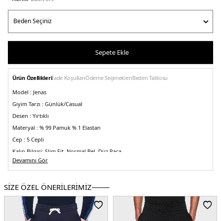
Sepete Ekle
Ürün Özellikleri
İade Koşulları
Ödeme Seçenekleri
Beden Tablosu
Model :
Jenas
Giyim Tarzı :
Günlük/Casual
Desen :
Yırtıklı
Materyal :
% 99 Pamuk % 1 Elastan
Cep :
5 Cepli
Kalıp Bilgisi:
Slim Fit, Normal Bel, Düz Paça
Devamını Gör
Manken Bedeni :
Boy : 1.88 cm / Göğüs : 108 cm / Bel : 80 cm / Basen : 94 cm
/ Beden : 31
Menşei :
Türkiye
SİZE ÖZEL ÖNERİLERİMİZ
Detaylar :
-Yırtıklı, soluk görünümlü vintage tasarım
5DY1XM000049AF13095MB001.12