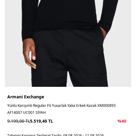
Armani Exchange
Yünlü Karışımlı Regular Fit Yuvarlak Yaka Erkek Kazak XM000893
AF14007 UC001 SİYAH
9.199,00
TL
5.519,40
TL
%
40
Tahmini Kargoya Teslimat Tarihi:
08.08.2026 - 11.08.2026