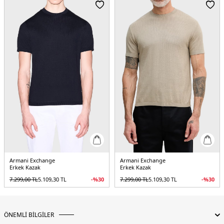
5DK1XM000893AF14007UC001.07
Armani Exchange
Armani Exchange
Erkek Kazak
Erkek Kazak
7.299,00
TL
5.109,30
TL
-%
30
7.299,00
TL
5.109,30
TL
-%
30
ÖNEMLİ BİLGİLER