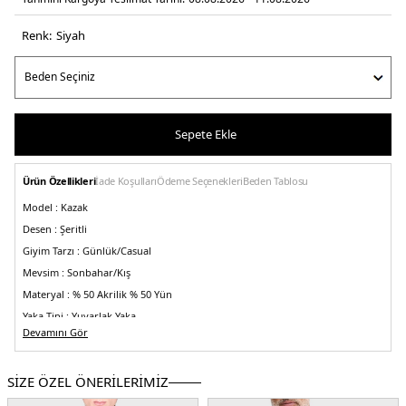
Renk:
si̇yah
Sepete Ekle
Ürün Özellikleri
İade Koşulları
Ödeme Seçenekleri
Beden Tablosu
Model :
Kazak
Desen :
Şeritli
Giyim Tarzı :
Günlük/Casual
Mevsim :
Sonbahar/Kış
Materyal :
% 50 Akrilik % 50 Yün
Yaka Tipi :
Yuvarlak Yaka
Devamını Gör
Kol Boyu :
Uzun Kol
Kalıp Bilgisi :
Regular Fit
SİZE ÖZEL ÖNERİLERİMİZ
Menşei :
Kamboçya
Detaylar :
- Yakada kontrast renkli şerit detayı