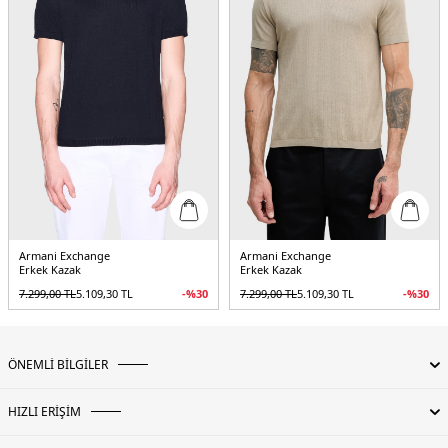
Armani Exchange
Armani Exchange
Erkek Kazak
Erkek Kazak
7.299,00
TL
5.109,30
TL
-%
30
7.299,00
TL
5.109,30
TL
-%
30
ÖNEMLİ BİLGİLER
HIZLI ERİŞİM