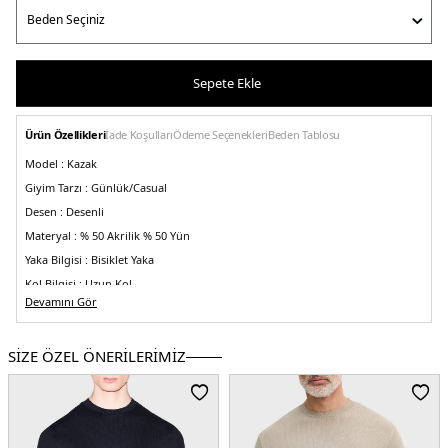
Sepete Ekle
Ürün Özellikleri
İade Koşulları
Ödeme Seçenekleri
Beden Tablosu
Model :
Kazak
Giyim Tarzı :
Günlük/Casual
Desen :
Desenli
Materyal :
% 50 Akrilik % 50 Yün
Yaka Bilgisi :
Bisiklet Yaka
Kol Bilgisi :
Uzun Kol
Devamını Gör
Kalıp Bilgisi :
Regular Fit
Detay :
-Kollarda kontrast renkli bantlar
- Bileklerde monogram logo
-Yivli
yapı
SİZE ÖZEL ÖNERİLERİMİZ
Üretim Yeri :
Çin
5DK16DZM2XZM4MZ4791.19