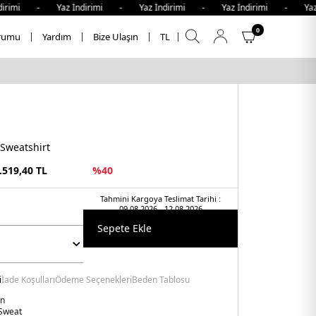
imi - Yaz İndirimi - Yaz İndirimi - Yaz İndirimi - Yaz İn
0
rumu
Yardım
Bize Ulaşın
TL
 Sweatshirt
.519,40
TL
%
40
Tahmini Kargoya Teslimat Tarihi :
09.08.2026 - 12.08.2026
Sepete Ekle
i
İade Koşulları
Ödeme Seçenekleri
Beden Tablosu
in
Sweat