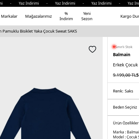
 - Yaz İndirimi - Yaz İndirimi - Yaz İndirimi - Yaz İndir
%
Yeni
Markalar
Mağazalarımız
Kargo Du
İndirim
Sezon
n Pamuklu Bisiklet Yaka Çocuk Sweat SAKS
Sınırlı Stok
Balmain
Erkek Çocuk
9.199,00
TL
5
Renk:
saks
Ürün Özellikler
Marka :
Balma
Model :
Çocuk 