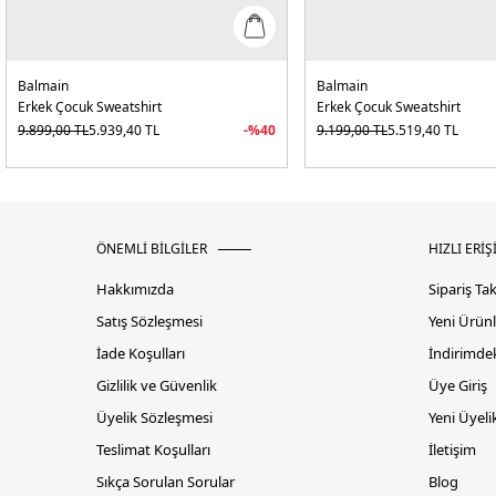
Balmain
Balmain
Erkek Çocuk Sweatshirt
Erkek Çocuk Sweatshirt
9.899,00
TL
5.939,40
TL
-%
40
9.199,00
TL
5.519,40
TL
ÖNEMLİ BİLGİLER
HIZLI ERİŞ
Hakkımızda
Sipariş Ta
Satış Sözleşmesi
Yeni Ürünl
İade Koşulları
İndirimdek
Gizlilik ve Güvenlik
Üye Giriş
Üyelik Sözleşmesi
Yeni Üyeli
Teslimat Koşulları
İletişim
Sıkça Sorulan Sorular
Blog