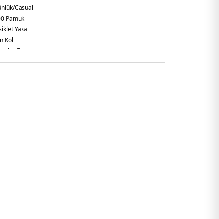
nlük/Casual
00 Pamuk
siklet Yaka
n Kol
gular Fit
X270621.112