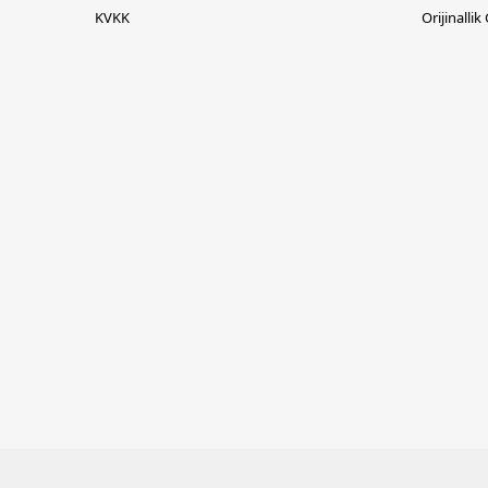
KVKK
Orijinallik