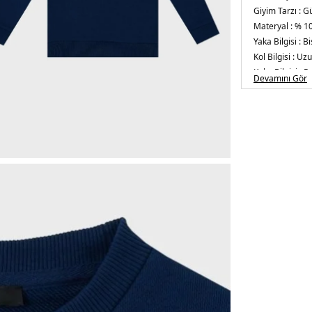
Giyim Tarzı :
Gü
Materyal :
% 1
Yaka Bilgisi :
Bi
Kol Bilgisi :
Uzu
Kalıp Bilgisi :
Re
Devamını Gör
5DE46M4760M