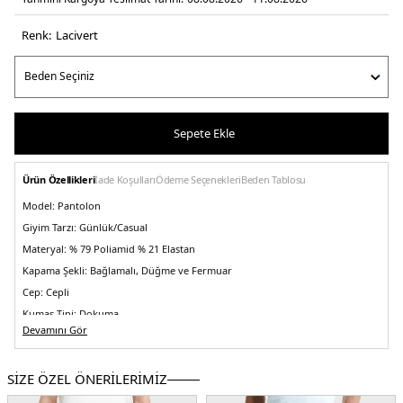
Renk:
laci̇vert
Sepete Ekle
Ürün Özellikleri
İade Koşulları
Ödeme Seçenekleri
Beden Tablosu
Model:
Pantolon
Giyim Tarzı:
Günlük/Casual
Materyal:
% 79 Poliamid % 21 Elastan
Kapama Şekli:
Bağlamalı, Düğme ve Fermuar
Cep:
Cepli
Kumaş Tipi:
Dokuma
Devamını Gör
Bel:
Normal Bel
Boy:
Standart
SİZE ÖZEL ÖNERİLERİMİZ
Paça Tipi:
Düz Paça
Kalıp Bilgisi:
Comfort Fit