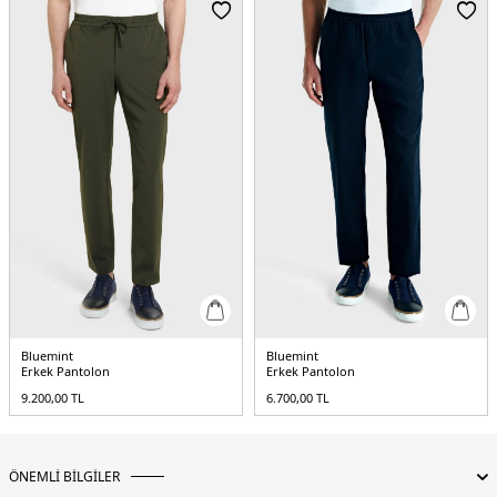
Yaş Grubu:
Yetişkin
Menşei:
Türkiye
5DY1TRAVELTECH155.12
Bluemint
Bluemint
Erkek Pantolon
Erkek Pantolon
9.200,00
TL
6.700,00
TL
ÖNEMLİ BİLGİLER