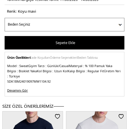
Renk:
koyu mavi̇
Sepete Ekle
Ürün Özellikleri
İade Koşulları
Ödeme Seçenekleri
Beden Tablosu
Model :
Sweat
Giyim Tarzı :
Günlük/Casual
Materyal :
% 100 Pamuk
Yaka
Bilgisi :
Bisiklet Yaka
Kol Bilgisi :
Uzun Kol
Kalıp Bilgisi :
Regular Fit
Üretim Yeri
:
Türkiye
5DK1BM24019097MW1104.92
Devamını Gör
SİZE ÖZEL ÖNERİLERİMİZ