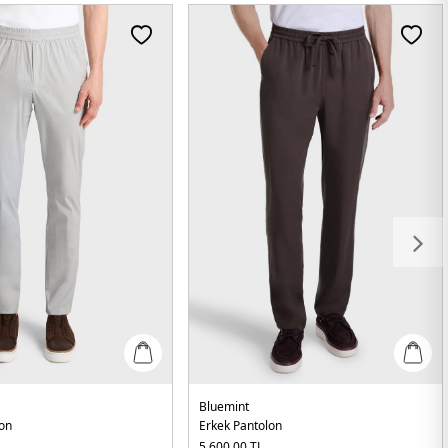
Bluemint
lon
Erkek Pantolon
5.600,00
TL