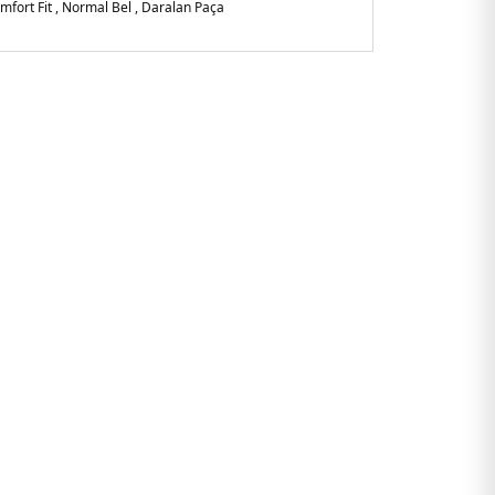
mfort Fit , Normal Bel , Daralan Paça
rkiye
256MS214.17