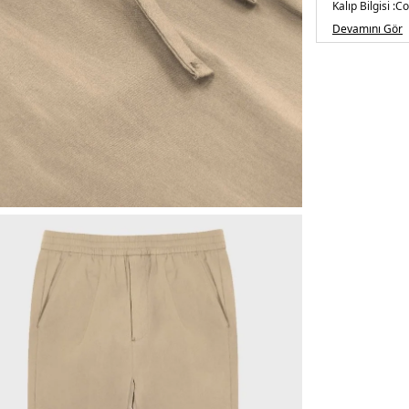
Kalıp Bilgisi :
Co
Üretim Yeri :
Tü
Devamını Gör
5DY1BM25009