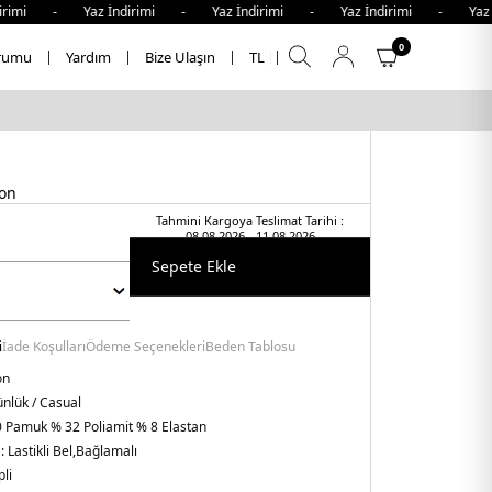
imi - Yaz İndirimi - Yaz İndirimi - Yaz İndirimi - Yaz İn
0
rumu
Yardım
Bize Ulaşın
TL
lon
Tahmini Kargoya Teslimat Tarihi :
08.08.2026 - 11.08.2026
Sepete Ekle
i
İade Koşulları
Ödeme Seçenekleri
Beden Tablosu
on
nlük / Casual
 Pamuk % 32 Poliamit % 8 Elastan
:
Lastikli Bel,Bağlamalı
li