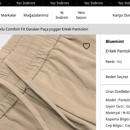
i - Yaz İndirimi - Yaz İndirimi - Yaz İndirimi - Yaz İndir
%
Yeni
Markalar
Mağazalarımız
Kargo Du
İndirim
Sezon
lu Comfort Fit Daralan Paça Jogger Erkek Pantolon
Bluemint
Erkek Panto
Renk:
bej
Ürün Özellikler
Model :
Pantol
Giyim Tarzı :
Gü
Materyal :
% 60
Kapama Bilgisi 
Cep Bilgisi :
Cep