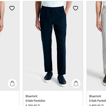
Bluemint
Bluemint
Erkek Pantolon
Erkek Panto
6.700,00
TL
5.800,00
TL