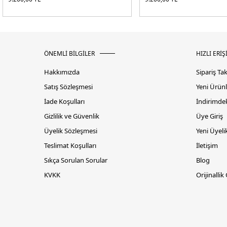
ÖNEMLİ BİLGİLER
HIZLI ERİŞ
Hakkımızda
Sipariş Ta
Satış Sözleşmesi
Yeni Ürünl
İade Koşulları
İndirimdek
Gizlilik ve Güvenlik
Üye Giriş
Üyelik Sözleşmesi
Yeni Üyeli
Teslimat Koşulları
İletişim
Sıkça Sorulan Sorular
Blog
KVKK
Orijinallik