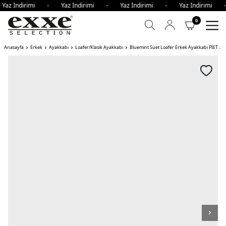
Yaz İndirimi - Yaz İndirimi - Yaz İndirimi - Yaz İndirimi
0
Anasayfa
Erkek
Ayakkabı
Loafer/Klasik Ayakkabı
Bluemint Süet Loafer Erkek Ayakkabı PIETRO KOYU