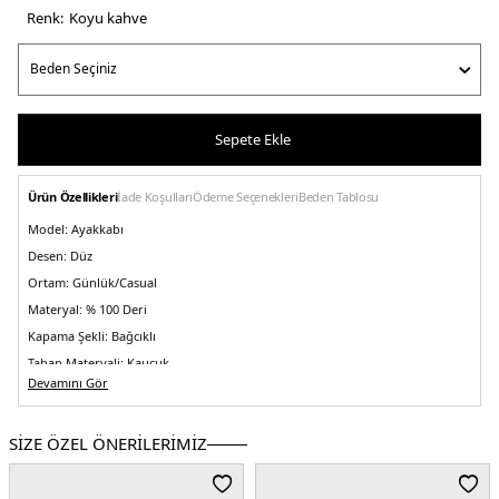
Renk:
koyu kahve
Sepete Ekle
Ürün Özellikleri
İade Koşulları
Ödeme Seçenekleri
Beden Tablosu
Model:
Ayakkabı
Desen:
Düz
Ortam:
Günlük/Casual
Materyal:
% 100 Deri
Kapama Şekli:
Bağcıklı
Taban Materyali:
Kauçuk
Devamını Gör
Burun Tipi:
Yuvarlak Burun
Topuk Boyu:
Belirtilmemiş
SİZE ÖZEL ÖNERİLERİMİZ
Topuk Tipi:
Düz
Yaş Grubu:
Yetişkin
Menşei:
Türkiye