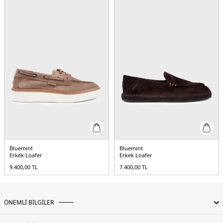
5DY1PIETRO115.151
Bluemint
Bluemint
Erkek Loafer
Erkek Loafer
9.400,00
TL
7.400,00
TL
ÖNEMLİ BİLGİLER