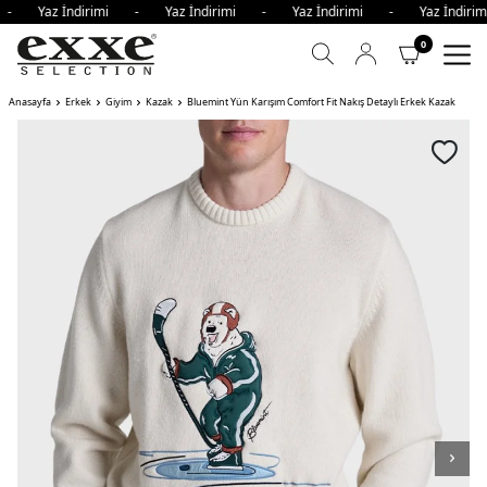
i - Yaz İndirimi - Yaz İndirimi - Yaz İndirimi - Yaz İndir
0
Anasayfa
Erkek
Giyim
Kazak
Bluemint Yün Karışım Comfort Fit Nakış Detaylı Erkek Kazak