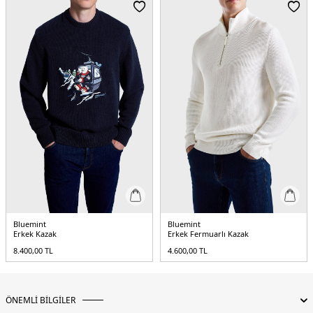
Menşei:
Türkiye
Detaylar:
Ribana Kol ve Yaka Bitimi
5DK1BM25019728MW1257.69
Bluemint
Bluemint
Erkek Kazak
Erkek Fermuarlı Kazak
8.400,00
TL
4.600,00
TL
ÖNEMLİ BİLGİLER