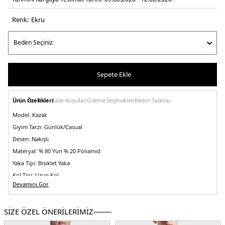
Renk:
ekru
Sepete Ekle
Ürün Özellikleri
İade Koşulları
Ödeme Seçenekleri
Beden Tablosu
Model:
Kazak
Giyim Tarzı:
Günlük/Casual
Desen:
Nakışlı
Materyal:
% 80 Yün % 20 Poliamid
Yaka Tipi:
Bisiklet Yaka
Kol Tipi:
Uzun Kol
Devamını Gör
Kumaş Tipi:
Belirtilmemiş
Boy:
Standart
SİZE ÖZEL ÖNERİLERİMİZ
Kalıp Bilgisi:
Comfort Fit
Yaş Grubu:
Yetişkin