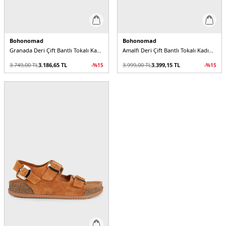
Bohonomad
Bohonomad
Granada Deri Çift Bantlı Tokalı Kadın Sandalet
Amalfi Deri Çift Bantlı Tokalı Kadın Sandalet
3.749,00
TL
3.186,65
TL
3.999,00
TL
3.399,15
TL
-%
15
-%
15