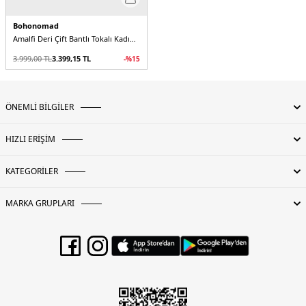
Bohonomad
Amalfi Deri Çift Bantlı Tokalı Kadın Sandalet
3.999,00
TL
3.399,15
TL
-%
15
ÖNEMLİ BİLGİLER
HIZLI ERİŞİM
KATEGORİLER
MARKA GRUPLARI