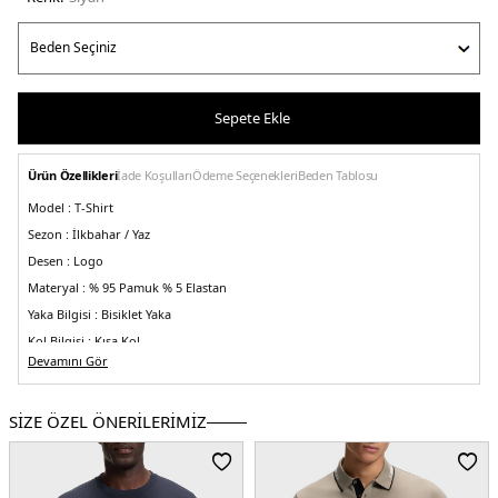
Sepete Ekle
Ürün Özellikleri
İade Koşulları
Ödeme Seçenekleri
Beden Tablosu
Model :
T-Shirt
Sezon :
İlkbahar / Yaz
Desen :
Logo
Materyal :
% 95 Pamuk % 5 Elastan
Yaka Bilgisi :
Bisiklet Yaka
Kol Bilgisi :
Kısa Kol
Devamını Gör
Kalıp Bilgisi :
Regular Fit
Detay :
Kollarda kontrast çizgi detayı
SİZE ÖZEL ÖNERİLERİMİZ
Üretim Yeri :
Portekiz
5DY150537846001.07