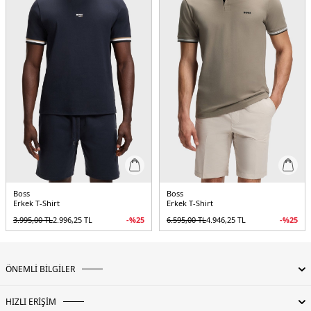
Boss
Boss
Erkek T-Shirt
Erkek T-Shirt
3.995,00
TL
2.996,25
TL
-%
25
6.595,00
TL
4.946,25
TL
-%
25
ÖNEMLİ BİLGİLER
HIZLI ERİŞİM