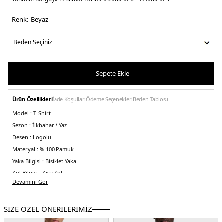
Renk:
beyaz
Sepete Ekle
Ürün Özellikleri
İade Koşulları
Ödeme Seçenekleri
Beden Tablosu
Model :
T-Shirt
Sezon :
İlkbahar / Yaz
Desen :
Logolu
Materyal :
% 100 Pamuk
Yaka Bilgisi :
Bisiklet Yaka
Kol Bilgisi :
Kısa Kol
Devamını Gör
Kalıp Bilgisi :
Regular Fit
Üretim Yeri :
Banglades
5DY150513382100.25
SİZE ÖZEL ÖNERİLERİMİZ