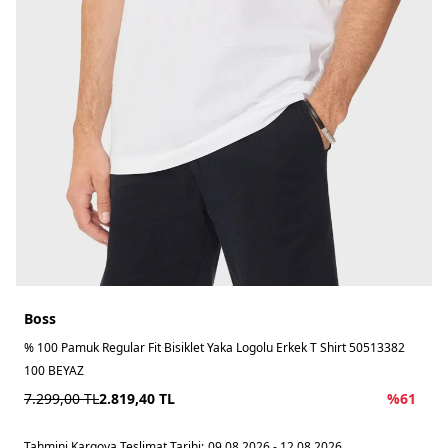
Boss
% 100 Pamuk Regular Fit Bisiklet Yaka Logolu Erkek T Shirt 50513382
100 BEYAZ
7.299,00
TL
2.819,40
TL
%
61
Tahmini Kargoya Teslimat Tarihi:
09.08.2026 - 12.08.2026