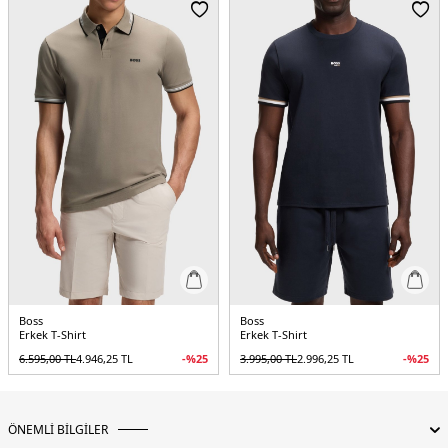
Boss
Boss
Erkek T-Shirt
Erkek T-Shirt
6.595,00
TL
4.946,25
TL
-%
25
3.995,00
TL
2.996,25
TL
-%
25
ÖNEMLİ BİLGİLER