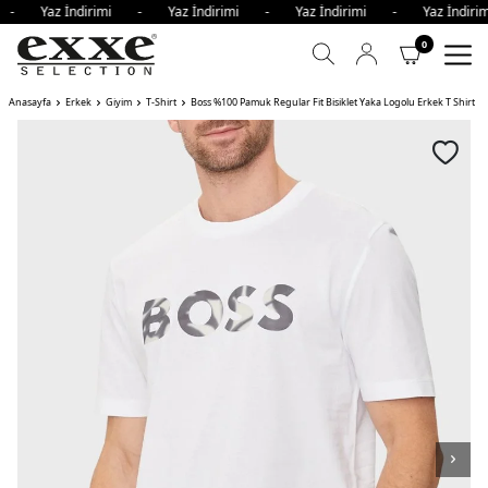
i - Yaz İndirimi - Yaz İndirimi - Yaz İndirimi - Yaz İndi
0
Anasayfa
Erkek
Giyim
T-Shirt
Boss %100 Pamuk Regular Fit Bisiklet Yaka Logolu Erkek T Shirt