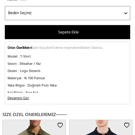
Sepete Ekle
Ürün Özellikleri
İade Koşulları
Ödeme Seçenekleri
Beden Tablosu
Model :
T-Shirt
Sezon :
İlkbahar / Yaz
Desen :
Logo Desenli
Materyal :
% 100 Pamuk
Yaka Bilgisi :
Düğmeli Polo Yaka
Kol Bilgisi :
Kısa Kol
Devamını Gör
Kalıp Bilgisi :
Regular Fit
Manken Ölçüsü :
Boy: 1.88cm / Gögüs: 108 cm / Bel: 80 / Basen: 94 / Beden: L
SİZE ÖZEL ÖNERİLERİMİZ
Üretim Yeri :
Banglades
5DY150469055349.65