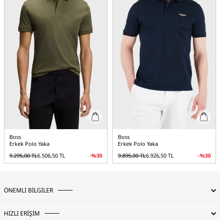
Boss
Boss
Erkek Polo Yaka
Erkek Polo Yaka
9.295,00
TL
6.506,50
TL
-%
30
9.895,00
TL
6.926,50
TL
-%
30
ÖNEMLİ BİLGİLER
HIZLI ERİŞİM