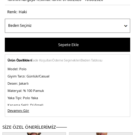
Renk:
haki̇
Sepete Ekle
Ürün Özellikleri
İade Koşulları
Ödeme Seçenekleri
Beden Tablosu
Model:
Polo
Giyim Tarzı:
Günlük/Casual
Desen:
Jakarlı
Materyal:
% 100 Pamuk
Yaka Tipi:
Polo Yaka
Kapama Şekli:
Düğmeli
Devamını Gör
Kol Tipi:
Kısa Kol
Kumaş Tipi:
Belirtilmemiş
SİZE ÖZEL ÖNERİLERİMİZ
Boy:
Standart
Kalıp Bilgisi:
Regular Fit