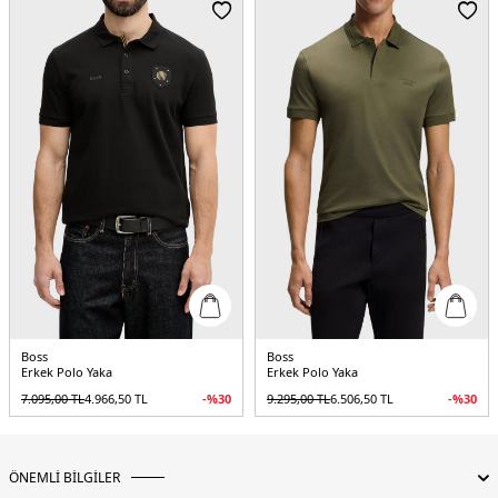
Yaş Grubu:
Yetişkin
Menşei:
Türkiye
5DY150559802347.65
Boss
Boss
Erkek Polo Yaka
Erkek Polo Yaka
7.095,00
TL
4.966,50
TL
-%
30
9.295,00
TL
6.506,50
TL
-%
30
ÖNEMLİ BİLGİLER