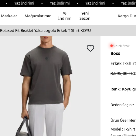
- Yaz İndirimi - Yaz İndirimi - Yaz İndirimi - Yaz İndirim
%
Yeni
Markalar
Mağazalarımız
Kargo Du
İndirim
Sezon
laxed Fit Bisiklet Yaka Logolu Erkek T Shirt KOYU
Sınırlı Stok
Boss
Erkek T-Shirt
3.595,00
TL
2
Renk:
koyu gri
Ürün Özellikler
Model :
T-Shirt
Sezon :
İlkbaha