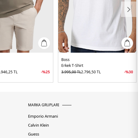
Boss
t
Erkek T-Shirt
.946,25
TL
-%
25
3.995,00
TL
2.796,50
TL
-%
30
MARKA GRUPLARI
Emporio Armani
Calvin Klein
Guess