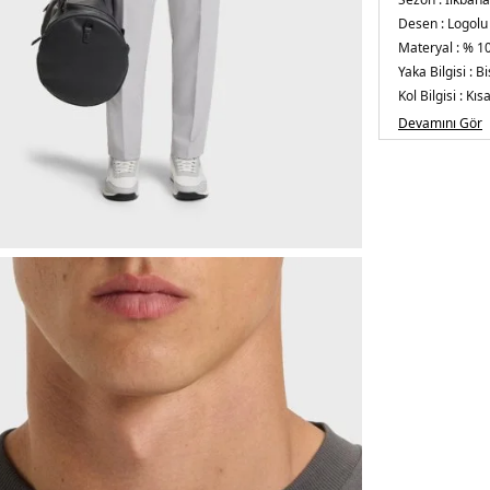
Desen :
Logolu
Materyal :
% 1
Yaka Bilgisi :
Bi
Kol Bilgisi :
Kısa
Kalıp Bilgisi :
Re
Devamını Gör
Üretim Yeri :
Pa
5DK150544316