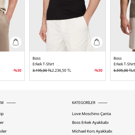
Boss
Boss
Erkek T-Shirt
Erkek T-Shir
-%
30
3.195,00
TL
2.236,50
TL
-%
30
6.595,00
TL
4
İM
KATEGORİLER
kip
Love Moschino Çanta
er
Boss Erkek Ayakkabı
iler
Michael Kors Ayakkabı