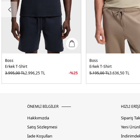
Boss
Boss
Erkek T-Shirt
Erkek T-Shirt
3.995,00
TL
2.996,25
TL
-%
25
5.195,00
TL
3.636,50
TL
ÖNEMLİ BİLGİLER
HIZLI ERİŞ
Hakkımızda
Sipariş Ta
Satış Sözleşmesi
Yeni Ürünl
İade Koşulları
İndirimdek