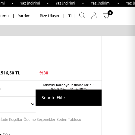
i - Yaz İndirimi - Yaz İndirimi - Yaz İndirimi - Yaz İndi
0
rumu
Yardım
Bize Ulaşın
TL
.516,50
TL
%
30
Tahmini Kargoya Teslimat Tarihi :
̇
08.08.2026 - 11.08.2026
Sepete Ekle
i
İade Koşulları
Ödeme Seçenekleri
Beden Tablosu
r / Yaz