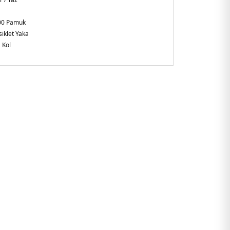
00 Pamuk
siklet Yaka
 Kol
laxed Fit
kistan
027.40