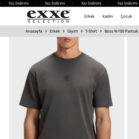
az İndirimi - Yaz İndirimi - Yaz İndirimi - Yaz İndirimi 
Erkek
Kadın
Çocuk
Anasayfa
Erkek
Giyim
T-Shirt
Boss %100 Pamuk Re