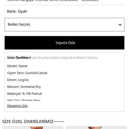
Renk:
si̇yah
Sepete Ekle
Ürün Özellikleri
İade Koşulları
Ödeme Seçenekleri
Beden Tablosu
Model:
Sweat
Giyim Tarzı:
Günlük/Casual
Desen:
Logolu
Mevsim:
Sonbahar/Kış
Materyal:
% 100 Pamuk
Yaka Tipi:
Bisiklet Yaka
Devamını Gör
Kol Boyu:
Uzun Kol
Kalıp Bilgisi:
Regular Fit
SİZE ÖZEL ÖNERİLERİMİZ
Menşei:
Portekiz
Detaylar:
Ribanalı etek ucu ve manşetler