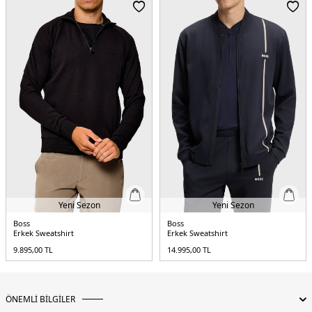
5DE150509323001.07
Yeni Sezon
Yeni Sezon
Boss
Boss
Erkek Sweatshirt
Erkek Sweatshirt
9.895,00
TL
14.995,00
TL
ÖNEMLİ BİLGİLER