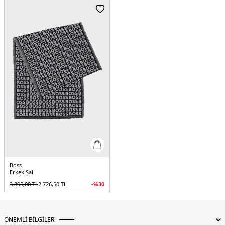
Boss
Erkek Şal
3.895,00
TL
2.726,50
TL
-%
30
ÖNEMLİ BİLGİLER