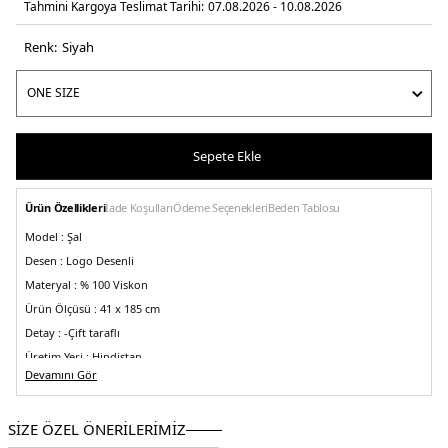
Tahmini Kargoya Teslimat Tarihi:
07.08.2026 - 10.08.2026
Renk:
si̇yah
Sepete Ekle
Ürün Özellikleri
İade Koşulları
Ödeme Seçenekleri
Beden Tablosu
Model :
Şal
Desen :
Logo Desenli
Materyal :
% 100 Viskon
Ürün Ölçüsü :
41 x 185 cm
Detay :
-Çift taraflı
Üretim Yeri :
Hindistan
5DK150518661001.07
Devamını Gör
SİZE ÖZEL ÖNERİLERİMİZ