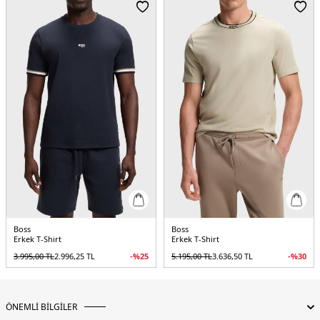
Boss
Boss
Erkek T-Shirt
Erkek T-Shirt
3.995,00
TL
2.996,25
TL
-%
25
5.195,00
TL
3.636,50
TL
-%
30
ÖNEMLİ BİLGİLER