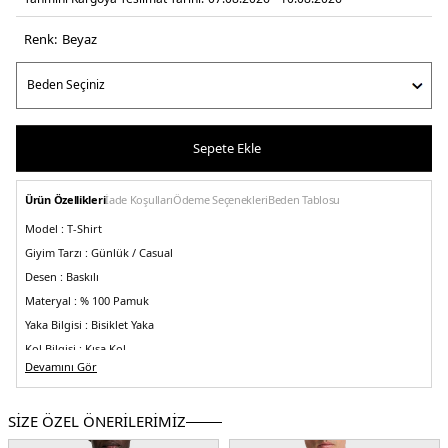
Renk:
beyaz
Sepete Ekle
Ürün Özellikleri
İade Koşulları
Ödeme Seçenekleri
Beden Tablosu
Model :
T-Shirt
Giyim Tarzı :
Günlük / Casual
Desen :
Baskılı
Materyal :
% 100 Pamuk
Yaka Bilgisi :
Bisiklet Yaka
Kol Bilgisi :
Kısa Kol
Devamını Gör
Kalıp Bilgisi :
Regular Fit
Yaş Grubu:
Yetişkin
SİZE ÖZEL ÖNERİLERİMİZ
Menşei :
Pakistan
5DY150558965100.25