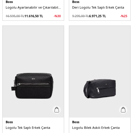
Boss
Boss
Logolu Ayarlanabilir ve Çıkarılabilir Askılı Evrak Erkek Çanta
Deri Logolu Tek Saplı Erkek Çanta
16.595,00
TL
11.616,50
TL
9.295,00
TL
6.971,25
TL
-%
30
-%
25
Boss
Boss
Logolu Tek Saplı Erkek Çanta
Logolu Bilek Askılı Erkek Çanta