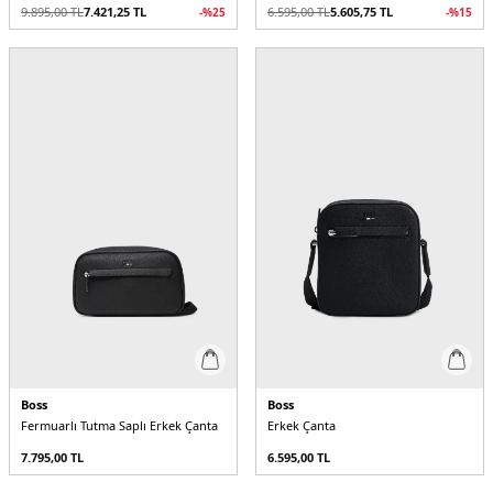
9.895,00
TL
7.421,25
TL
6.595,00
TL
5.605,75
TL
-%
25
-%
15
Boss
Boss
Fermuarlı Tutma Saplı Erkek Çanta
Erkek Çanta
7.795,00
TL
6.595,00
TL