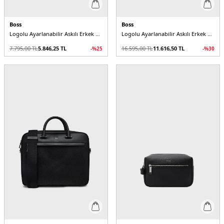
Boss
Boss
Logolu Ayarlanabilir Askılı Erkek Çanta
Logolu Ayarlanabilir Askılı Erkek Sırt Çantası
7.795,00
TL
5.846,25
TL
16.595,00
TL
11.616,50
TL
-%
25
-%
30