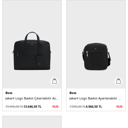
Boss
Boss
Jakarlı Logo Baskılı Çıkarılabilir Askılı Erkek Çanta
Jakarlı Logo Baskılı Ayarlanabilir Askılı Erkek Çanta
19.495,00
TL
13.646,50
TL
7.095,00
TL
4.966,50
TL
-%
30
-%
30