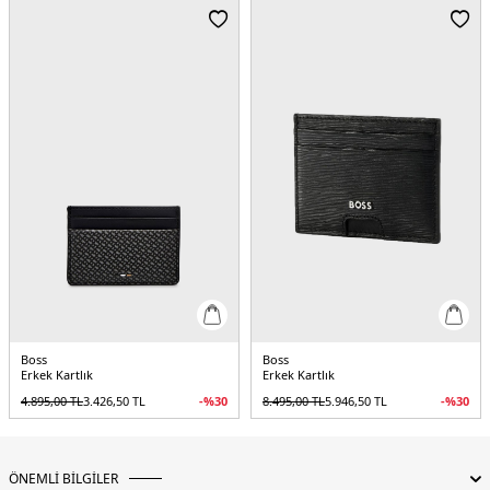
Boss
Boss
Erkek Kartlık
Erkek Kartlık
4.895,00
TL
3.426,50
TL
-%
30
8.495,00
TL
5.946,50
TL
-%
30
ÖNEMLİ BİLGİLER