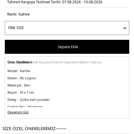
Tahmini Kargoya Teslimat Tarihi:
07.08.2026 - 10.08.2026
Renk:
kahve
Sepete Ekle
Ürün Özellikleri
İade Koşulları
Ödeme Seçenekleri
Beden Tablosu
Model :
Kartlık
Desen :
4G Logolu
Materyal :
Deri
Boyut :
10 x 7 cm
Detay :
-Çoklu kart yuvaları
Üretim Yeri :
Hindistan
5DE150552845201.03
Devamını Gör
SİZE ÖZEL ÖNERİLERİMİZ