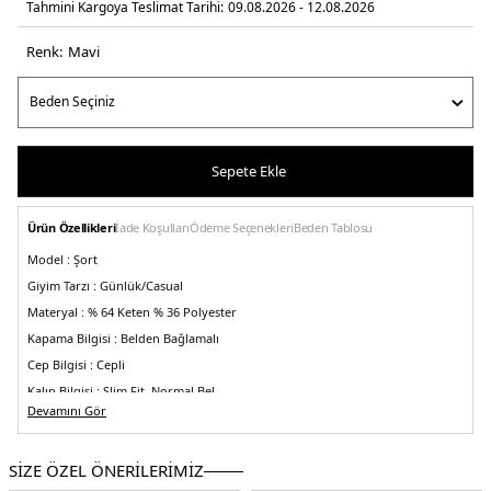
Tahmini Kargoya Teslimat Tarihi:
09.08.2026 - 12.08.2026
Renk:
mavi̇
Sepete Ekle
Ürün Özellikleri
İade Koşulları
Ödeme Seçenekleri
Beden Tablosu
Model :
Şort
Giyim Tarzı :
Günlük/Casual
Materyal :
% 64 Keten % 36 Polyester
Kapama Bilgisi :
Belden Bağlamalı
Cep Bilgisi :
Cepli
Kalıp Bilgisi :
Slim Fit, Normal Bel
Devamını Gör
Üretim Yeri :
Bangladeş
5DY150536863462.42
SİZE ÖZEL ÖNERİLERİMİZ