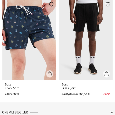
Boss
Boss
Erkek Şort
Erkek Şort
4.895,00
TL
9.295,00
TL
6.506,50
TL
-%
30
ÖNEMLİ BİLGİLER