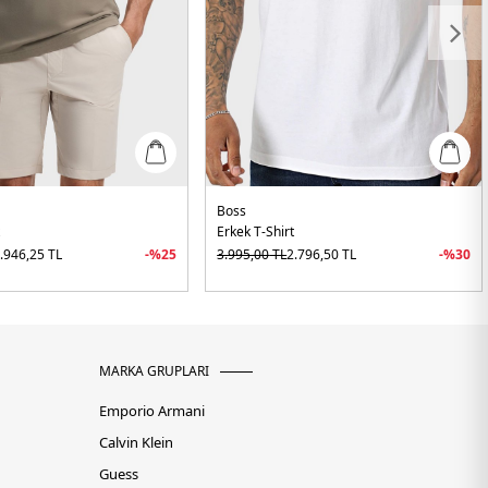
Boss
t
Erkek T-Shirt
.946,25
TL
-%
25
3.995,00
TL
2.796,50
TL
-%
30
MARKA GRUPLARI
Emporio Armani
Calvin Klein
Guess