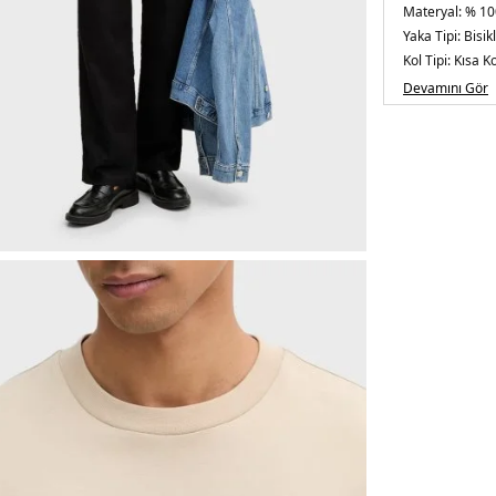
Materyal:
% 10
Yaka Tipi:
Bisik
Kol Tipi:
Kısa Ko
Kumaş Tipi:
Be
Devamını Gör
Boy:
Standart
Kalıp Bilgisi:
Re
Yaş Grubu:
Yeti
Menşei:
Portek
5DY150560328