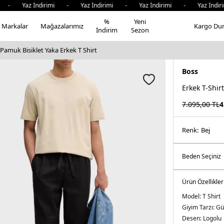
Yaz İndirimi - Yaz İndirimi - Yaz İndirimi - Yaz İndirimi
%
Yeni
Markalar
Mağazalarımız
Kargo Du
İndirim
Sezon
amuk Bisiklet Yaka Erkek T Shirt
Boss
Erkek T-Shirt
7.095,00
TL
4
Renk:
bej
Ürün Özellikler
Model:
T Shirt
Giyim Tarzı:
Gü
Desen:
Logolu