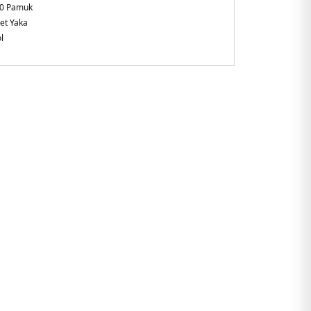
0 Pamuk
let Yaka
l
lirtilmemiş
laxed Fit
şkin
iz
286.17