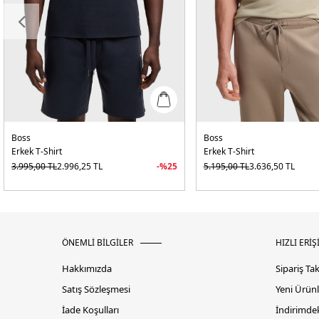
Boss
Boss
Erkek T-Shirt
Erkek T-Shirt
3.995,00
TL
2.996,25
TL
-%
25
5.195,00
TL
3.636,50
TL
ÖNEMLİ BİLGİLER
HIZLI ERİŞ
Hakkımızda
Sipariş Ta
Satış Sözleşmesi
Yeni Ürünl
İade Koşulları
İndirimdek