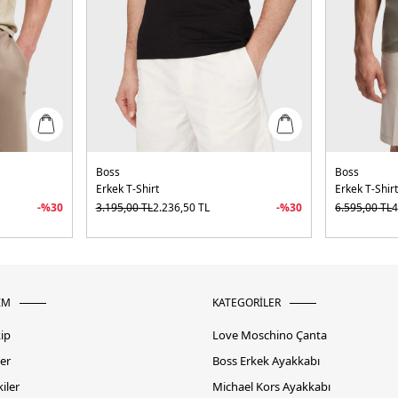
Boss
Boss
Erkek T-Shirt
Erkek T-Shir
-%
30
3.195,00
TL
2.236,50
TL
-%
30
6.595,00
TL
4
İM
KATEGORİLER
kip
Love Moschino Çanta
er
Boss Erkek Ayakkabı
iler
Michael Kors Ayakkabı