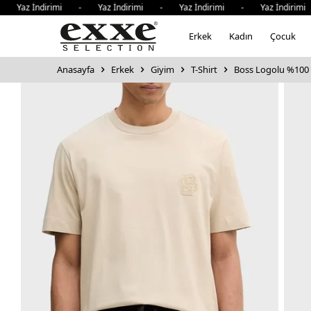
z İndirimi - Yaz İndirimi - Yaz İndirimi - Yaz İndirimi - 
Erkek
Kadın
Çocuk
Anasayfa
Erkek
Giyim
T-Shirt
Boss Logolu %100 P