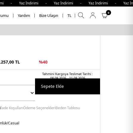
 - Yaz İndirimi - Yaz İndirimi - Yaz İndirimi - Yaz İndir
0
rumu
Yardım
Bize Ulaşın
TL
.257,00
TL
%
40
Tahmini Kargoya Teslimat Tarihi :
08.08.2026 - 11.08.2026
Sepete Ekle
i
İade Koşulları
Ödeme Seçenekleri
Beden Tablosu
nlük/Casual