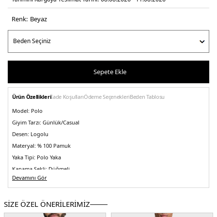
Renk:
beyaz
Sepete Ekle
Ürün Özellikleri
İade Koşulları
Ödeme Seçenekleri
Beden Tablosu
Model:
Polo
Giyim Tarzı:
Günlük/Casual
Desen:
Logolu
Materyal:
% 100 Pamuk
Yaka Tipi:
Polo Yaka
Kapama Şekli:
Düğmeli
Devamını Gör
Kol Tipi:
Kısa Kol
Kumaş Tipi:
Belirtilmemiş
SİZE ÖZEL ÖNERİLERİMİZ
Boy:
Standart
Kalıp Bilgisi:
Regular Fit