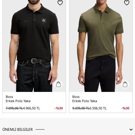
Yaş Grubu:
Yetişkin
Menşei:
Bangladeş
5DY150555829100.25
Boss
Boss
Erkek Polo Yaka
Erkek Polo Yaka
7.095,00
TL
4.966,50
TL
-%
30
9.295,00
TL
6.506,50
TL
-%
30
ÖNEMLİ BİLGİLER