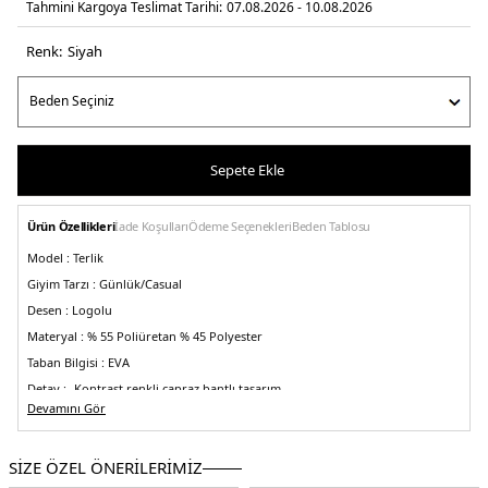
Tahmini Kargoya Teslimat Tarihi:
07.08.2026 - 10.08.2026
Renk:
si̇yah
Sepete Ekle
Ürün Özellikleri
İade Koşulları
Ödeme Seçenekleri
Beden Tablosu
Model :
Terlik
Giyim Tarzı :
Günlük/Casual
Desen :
Logolu
Materyal :
% 55 Poliüretan % 45 Polyester
Taban Bilgisi :
EVA
Detay :
-Kontrast renkli çapraz bantlı tasarım
Devamını Gör
Üretim Yeri :
Laos
5DY150541774002.07
SİZE ÖZEL ÖNERİLERİMİZ