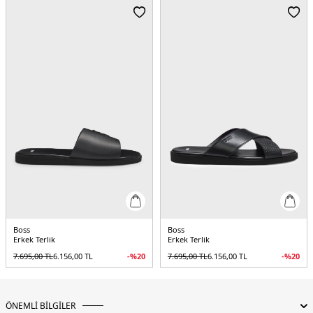
Boss
Boss
Erkek Terlik
Erkek Terlik
7.695,00
TL
6.156,00
TL
-%
20
7.695,00
TL
6.156,00
TL
-%
20
ÖNEMLİ BİLGİLER