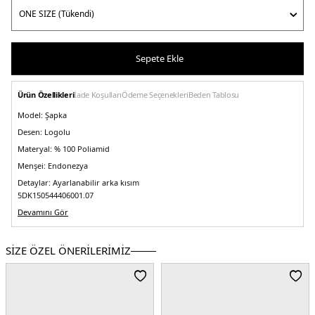
Sepete Ekle
Ürün Özellikleri
İade Koşulları
Ödeme Seçenekleri
Beden Tablosu
Model:
Şapka
Desen:
Logolu
Materyal:
% 100 Poliamid
Menşei:
Endonezya
Detaylar:
Ayarlanabilir arka kısım
5DK150544406001.07
Devamını Gör
SİZE ÖZEL ÖNERİLERİMİZ