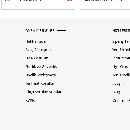
ÖNEMLİ BİLGİLER
HIZLI ERİŞ
Hakkımızda
Sipariş Ta
Satış Sözleşmesi
Yeni Ürünl
İade Koşulları
İndirimdek
Gizlilik ve Güvenlik
Üye Giriş
Üyelik Sözleşmesi
Yeni Üyeli
Teslimat Koşulları
İletişim
Sıkça Sorulan Sorular
Blog
KVKK
Orijinallik