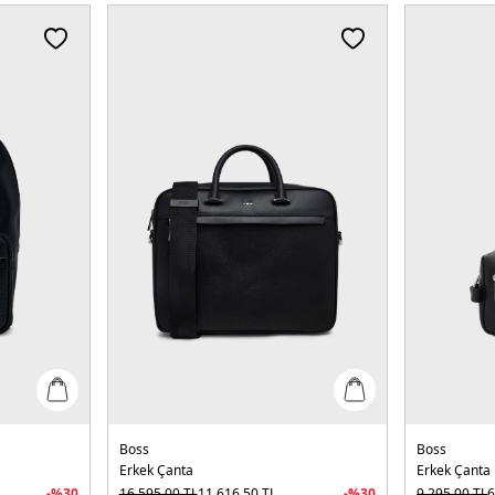
Boss
Boss
Erkek Çanta
Erkek Çanta
-%
30
16.595,00
TL
11.616,50
TL
-%
30
9.295,00
TL
6