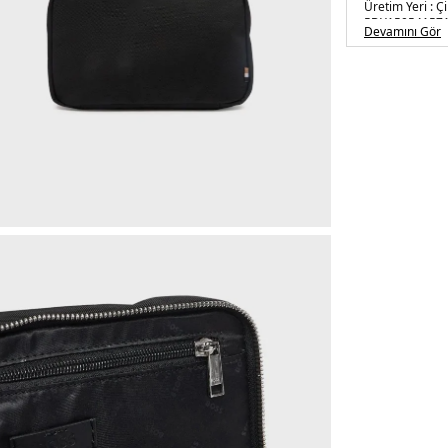
Üretim Yeri :
Çi
5DY150541571
Devamını Gör