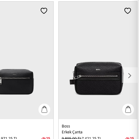
Boss
Erkek Çanta
.971,25
TL
-%
25
9.895,00
TL
7.421,25
TL
-%
25