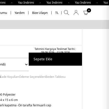
rimi - Yaz İndirimi - Yaz İndirimi - Yaz İndirimi - Yaz İ
0
rumu
Yardım
Bize Ulaşın
TL
Tahmini Kargoya Teslimat Tarihi :
09.08.2026 - 12.08.2026
Sepete Ekle
i
İade Koşulları
Ödeme Seçenekleri
Beden Tablosu
0 Polyester
4 x 15 x 6 cm
arlı kapatma
-Ön tarafta fermuarlı cep