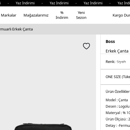
i - Yaz İndirimi - Yaz İndirimi - Yaz İndirimi - Yaz İndi
%
Yeni
Markalar
Mağazalarımız
Kargo Du
İndirim
Sezon
rmuarlı Erkek Çanta
Boss
Erkek Çanta
Renk:
si̇yah
Ürün Özellikler
Model :
Çanta
Desen :
Logolu
Materyal :
% 10
Ürün Ölçüsü :
2
Detay :
-Fermu