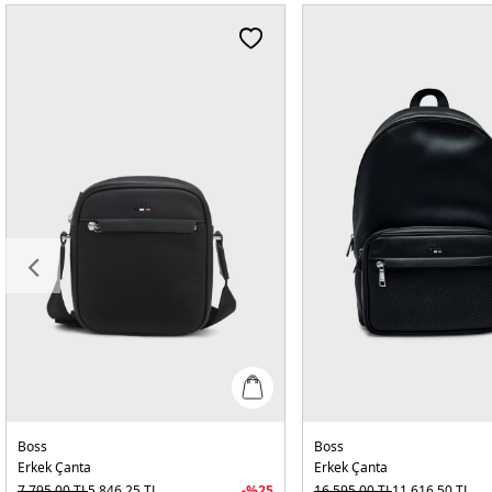
Boss
Boss
Erkek Çanta
Erkek Çanta
7.795,00
TL
5.846,25
TL
-%
25
16.595,00
TL
11.616,50
TL