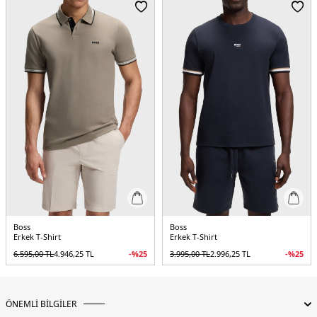
Boss
Boss
Erkek T-Shirt
Erkek T-Shirt
6.595,00
TL
4.946,25
TL
-%
25
3.995,00
TL
2.996,25
TL
-%
25
ÖNEMLİ BİLGİLER