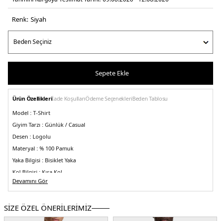
Renk:
si̇yah
Sepete Ekle
Ürün Özellikleri
İade Koşulları
Ödeme Seçenekleri
Beden Tablosu
Model :
T-Shirt
Giyim Tarzı :
Günlük / Casual
Desen :
Logolu
Materyal :
% 100 Pamuk
Yaka Bilgisi :
Bisiklet Yaka
Kol Bilgisi :
Kısa Kol
Devamını Gör
Kalıp Bilgisi :
Regular Fit
Yaş Grubu:
Yetişkin
SİZE ÖZEL ÖNERİLERİMİZ
Menşei :
Banglades
5DY150555844001.07