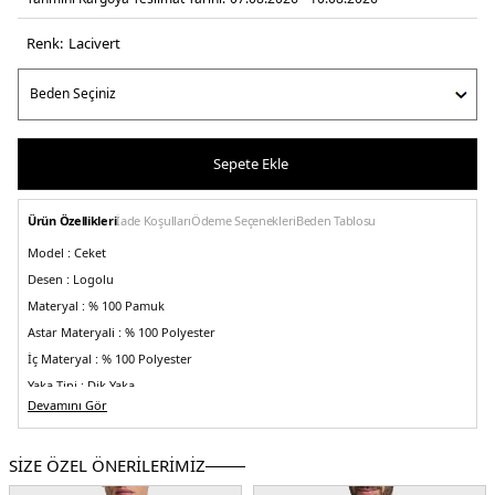
Renk:
laci̇vert
Sepete Ekle
Ürün Özellikleri
İade Koşulları
Ödeme Seçenekleri
Beden Tablosu
Model :
Ceket
Desen :
Logolu
Materyal :
% 100 Pamuk
Astar Materyali :
% 100 Polyester
İç Materyal :
% 100 Polyester
Yaka Tipi :
Dik Yaka
Devamını Gör
Kapama Şekli :
Çift Yönlü Fermuar
Kol Boyu :
Uzun Kol
SİZE ÖZEL ÖNERİLERİMİZ
Cep :
Cepli
Kalıp Bilgisi :
Regular Fit