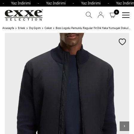
i - Yaz İndirimi - Yaz İndirimi - Yaz İndirimi - Yaz İndi
0
Anasayfa
Erkek
Dış Giyim
Ceket
Boss Logolu Pamuklu Regular Fit Dik Yaka Yumuşak Dokulu Erkek Ceket