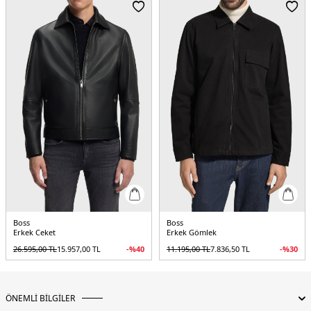
Menşei :
Bulgaristan
Detaylar :
- Ribanalı yaka, etek ucu ve manşetler
5DK150543135404.12
Boss
Boss
Erkek Ceket
Erkek Gömlek
26.595,00
TL
15.957,00
TL
-%
40
11.195,00
TL
7.836,50
TL
-%
30
ÖNEMLİ BİLGİLER