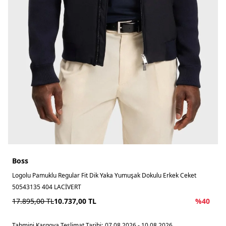
Boss
Logolu Pamuklu Regular Fit Dik Yaka Yumuşak Dokulu Erkek Ceket
50543135 404 LACİVERT
17.895,00
TL
10.737,00
TL
%
40
Tahmini Kargoya Teslimat Tarihi:
07.08.2026 - 10.08.2026