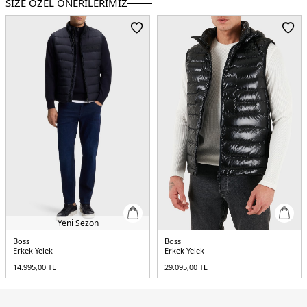
SİZE ÖZEL ÖNERİLERİMİZ
Menşei :
Çin
5DK150543164001.07
Yeni Sezon
Boss
Boss
Erkek Yelek
Erkek Yelek
14.995,00
TL
29.095,00
TL