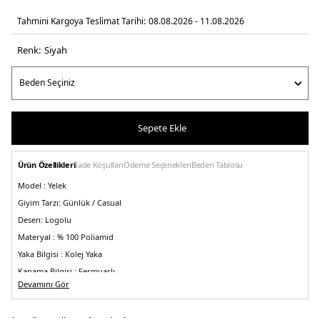
Tahmini Kargoya Teslimat Tarihi:
08.08.2026 - 11.08.2026
Renk:
si̇yah
Sepete Ekle
Ürün Özellikleri
İade Koşulları
Ödeme Seçenekleri
Beden Tablosu
Model :
Yelek
Giyim Tarzı:
Günlük / Casual
Desen:
Logolu
Materyal :
% 100 Poliamid
Yaka Bilgisi :
Kolej Yaka
Kapama Bilgisi :
Fermuarlı
Devamını Gör
Kol Bilgisi :
Kolsuz
Kalıp Bilgisi :
Regular Fit