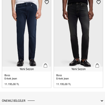
Manken Bedeni:
Boy : 1.90 cm / Göğüs : 108 cm / Bel : 85 cm / Basen : 100 cm
/ Beden : 31-32
Yaş Grubu:
Yetişkin
Menşei:
Tunus
5DY150556896414.42
Yeni Sezon
Yeni Sezon
Boss
Boss
Erkek Jean
Erkek Jean
11.195,00
TL
11.195,00
TL
ÖNEMLİ BİLGİLER