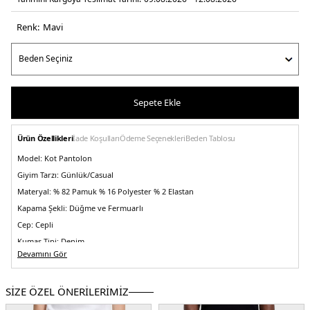
Renk:
mavi̇
Sepete Ekle
Ürün Özellikleri
İade Koşulları
Ödeme Seçenekleri
Beden Tablosu
Model:
Kot Pantolon
Giyim Tarzı:
Günlük/Casual
Materyal:
% 82 Pamuk % 16 Polyester % 2 Elastan
Kapama Şekli:
Düğme ve Fermuarlı
Cep:
Cepli
Kumaş Tipi:
Denim
Devamını Gör
Bel:
Normal Bel
Boy:
Standart
SİZE ÖZEL ÖNERİLERİMİZ
Paça Tipi:
Dar Paça
Kalıp Bilgisi:
Slim Fit