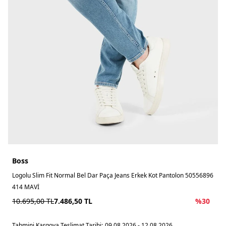
Boss
Logolu Slim Fit Normal Bel Dar Paça Jeans Erkek Kot Pantolon 50556896
414 MAVİ
10.695,00
TL
7.486,50
TL
%
30
Tahmini Kargoya Teslimat Tarihi:
09.08.2026 - 12.08.2026